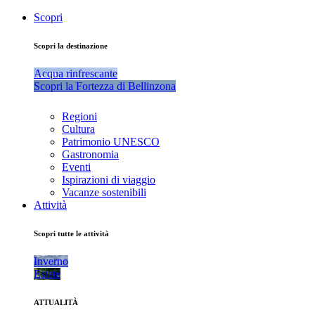
Scopri
Scopri la destinazione
Acqua rinfrescante
Scopri la Fortezza di Bellinzona
Regioni
Cultura
Patrimonio UNESCO
Gastronomia
Eventi
Ispirazioni di viaggio
Vacanze sostenibili
Attività
Scopri tutte le attività
Inverno
Estate
ATTUALITÀ