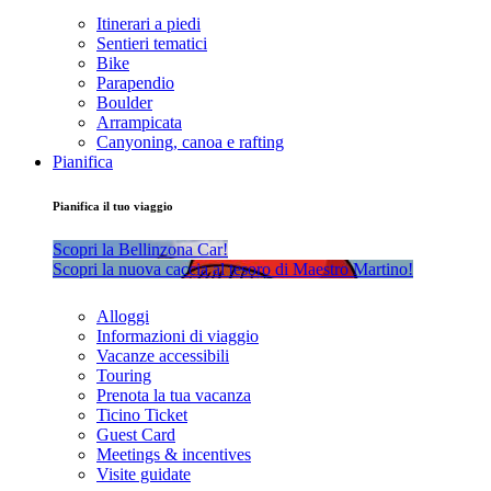
Itinerari a piedi
Sentieri tematici
Bike
Parapendio
Boulder
Arrampicata
Canyoning, canoa e rafting
Pianifica
Pianifica il tuo viaggio
Scopri la Bellinzona Car!
Scopri la nuova caccia al tesoro di Maestro Martino!
Alloggi
Informazioni di viaggio
Vacanze accessibili
Touring
Prenota la tua vacanza
Ticino Ticket
Guest Card
Meetings & incentives
Visite guidate