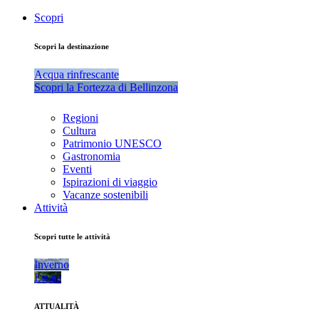
Scopri
Scopri la destinazione
Acqua rinfrescante
Scopri la Fortezza di Bellinzona
Regioni
Cultura
Patrimonio UNESCO
Gastronomia
Eventi
Ispirazioni di viaggio
Vacanze sostenibili
Attività
Scopri tutte le attività
Inverno
Estate
ATTUALITÀ