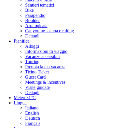
Sentieri tematici
Bike
Parapendio
Boulder
Arrampicata
Canyoning, canoa e rafting
Dettagli
Pianifica
Alloggi
Informazioni di viaggio
Vacanze accessibili
Touring
Prenota la tua vacanza
Ticino Ticket
Guest Card
Meetings & incentives
Visite guidate
Dettagli
Meteo
31°C
Lingua
Italiano
English
Deutsch
Français