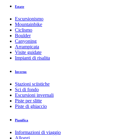
Estate
Escursionismo
Mountainbike
Ciclismo
Boulder
Canyoning
Arrampicata
Visite guidate
Impianti di risalita
Inverno
Stazioni sciistiche
Sci di fondo
Escursioni invernali
Piste per slitte
Piste di ghiaccio
Pianifica
Informazioni di viaggio
Alloggi