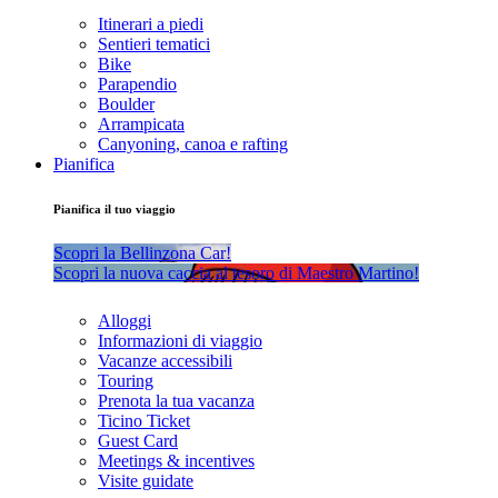
Itinerari a piedi
Sentieri tematici
Bike
Parapendio
Boulder
Arrampicata
Canyoning, canoa e rafting
Pianifica
Pianifica il tuo viaggio
Scopri la Bellinzona Car!
Scopri la nuova caccia al tesoro di Maestro Martino!
Alloggi
Informazioni di viaggio
Vacanze accessibili
Touring
Prenota la tua vacanza
Ticino Ticket
Guest Card
Meetings & incentives
Visite guidate