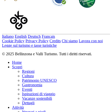
Italiano
English
Deutsch
Français
Cookie Policy
Privacy Policy
Credits
Chi siamo
Lavora con noi
Legge sul turismo e tasse turistiche
© 2025 Bellinzona e Valli Turismo. Tutti i diritti riservati.
Home
Scopri
Regioni
Cultura
Patrimonio UNESCO
Gastronomia
Eventi
Ispirazioni di viaggio
Vacanze sostenibili
Dettagli
Attività
Itinerari a piedi