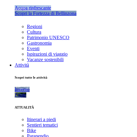
Acqua rinfrescante
Scopri la Fortezza di Bellinzona
Regioni
Cultura
Patrimonio UNESCO
Gastronomia
Eventi
Ispirazioni di viaggio
Vacanze sostenibili
Attività
Scopri tutte le attività
Inverno
Estate
ATTUALITÀ
Itinerari a piedi
Sentieri tematici
Bike
Parapendio