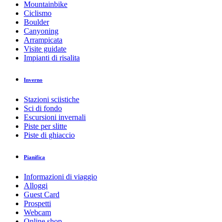
Mountainbike
Ciclismo
Boulder
Canyoning
Arrampicata
Visite guidate
Impianti di risalita
Inverno
Stazioni sciistiche
Sci di fondo
Escursioni invernali
Piste per slitte
Piste di ghiaccio
Pianifica
Informazioni di viaggio
Alloggi
Guest Card
Prospetti
Webcam
Online shop