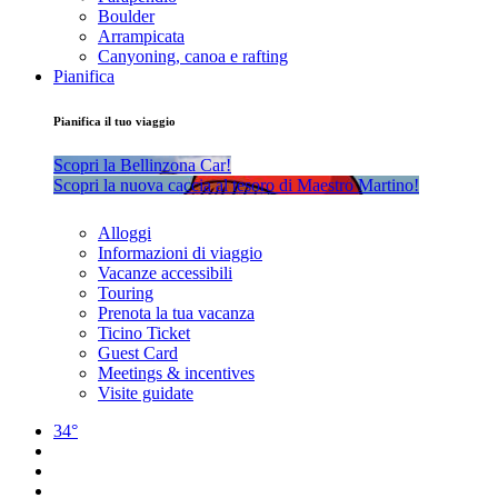
Boulder
Arrampicata
Canyoning, canoa e rafting
Pianifica
Pianifica il tuo viaggio
Scopri la Bellinzona Car!
Scopri la nuova caccia al tesoro di Maestro Martino!
Alloggi
Informazioni di viaggio
Vacanze accessibili
Touring
Prenota la tua vacanza
Ticino Ticket
Guest Card
Meetings & incentives
Visite guidate
34°