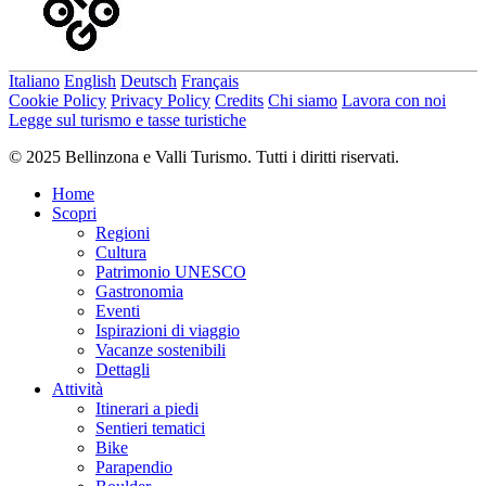
Italiano
English
Deutsch
Français
Cookie Policy
Privacy Policy
Credits
Chi siamo
Lavora con noi
Legge sul turismo e tasse turistiche
© 2025 Bellinzona e Valli Turismo. Tutti i diritti riservati.
Home
Scopri
Regioni
Cultura
Patrimonio UNESCO
Gastronomia
Eventi
Ispirazioni di viaggio
Vacanze sostenibili
Dettagli
Attività
Itinerari a piedi
Sentieri tematici
Bike
Parapendio