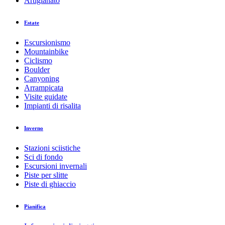
Artigianato
Estate
Escursionismo
Mountainbike
Ciclismo
Boulder
Canyoning
Arrampicata
Visite guidate
Impianti di risalita
Inverno
Stazioni sciistiche
Sci di fondo
Escursioni invernali
Piste per slitte
Piste di ghiaccio
Pianifica