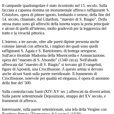
Il campanile quadrangolare è stato ricostruito nel 15. secolo. Sulla
facciata a capanna domina un monumentale affresco raffigurante S.
Cristoforo, opera di pittore ignoto, lombardo o senese, della fine del
14. secolo, chiamato, dal Gilardoni, "maestro di S. Biagio". Della
stessa mano sono gli affreschi della lunetta sopra la porta principale
e alcuni di quelli all'interno, molto gradevoli per la leggerezza del
tratto e la vivacità pittorica.
L'interno, a tre navate, oltre alle pareti dipinte presenta anche
colonne laterali con affreschi, i migliori dei quali sono quelli
raffiguranti S. Agata e S. Bartolomeo, di bottega seregnese.
Sull'arco trionfale Madonna della Misericordia e Annunciazione,
opera del "maestro di S. Abondio" (1340 circa). Nell'abside
affrescata dal "maestro di S. Biagio" si trovano gli Evangelisti,
figure di Apostoli, una Crocifissione. A questo artista si devono
anche alcuni Santi sulla parete meridionale. Il frammento di
Crocifissione, notevole per qualità ed eleganza, è opera di anonimo
della fine del '300.
Sulla controfacciata Santi (XIV-XV sec.) affrescati da diversi artisti.
Sulla parete settentrionale Deposizione, strappo del XV secolo, e
frammenti di affresco.
Interessante, sulla parete settentrionale, una tela della Vergine con
Bambino firmata "Domenicus di Lugano" (1520).