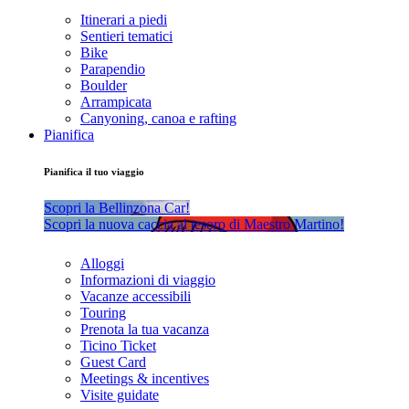
Itinerari a piedi
Sentieri tematici
Bike
Parapendio
Boulder
Arrampicata
Canyoning, canoa e rafting
Pianifica
Pianifica il tuo viaggio
Scopri la Bellinzona Car!
Scopri la nuova caccia al tesoro di Maestro Martino!
Alloggi
Informazioni di viaggio
Vacanze accessibili
Touring
Prenota la tua vacanza
Ticino Ticket
Guest Card
Meetings & incentives
Visite guidate