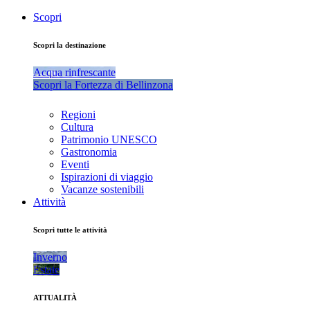
Scopri
Scopri la destinazione
Acqua rinfrescante
Scopri la Fortezza di Bellinzona
Regioni
Cultura
Patrimonio UNESCO
Gastronomia
Eventi
Ispirazioni di viaggio
Vacanze sostenibili
Attività
Scopri tutte le attività
Inverno
Estate
ATTUALITÀ