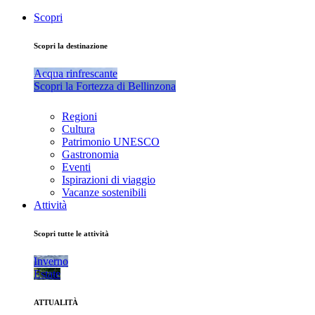
Scopri
Scopri la destinazione
Acqua rinfrescante
Scopri la Fortezza di Bellinzona
Regioni
Cultura
Patrimonio UNESCO
Gastronomia
Eventi
Ispirazioni di viaggio
Vacanze sostenibili
Attività
Scopri tutte le attività
Inverno
Estate
ATTUALITÀ