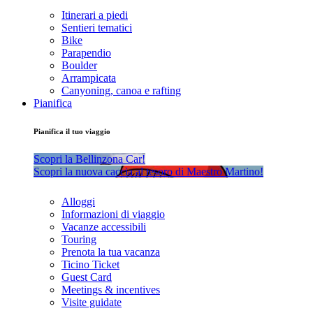
Itinerari a piedi
Sentieri tematici
Bike
Parapendio
Boulder
Arrampicata
Canyoning, canoa e rafting
Pianifica
Pianifica il tuo viaggio
Scopri la Bellinzona Car!
Scopri la nuova caccia al tesoro di Maestro Martino!
Alloggi
Informazioni di viaggio
Vacanze accessibili
Touring
Prenota la tua vacanza
Ticino Ticket
Guest Card
Meetings & incentives
Visite guidate