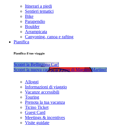
Itinerari a piedi
Sentieri tematici
Bike
Parapendio
Boulder
Arrampicata
Canyoning, canoa e rafting
Pianifica
Pianifica il tuo viaggio
Scopri la Bellinzona Car!
Scopri la nuova caccia al tesoro di Maestro Martino!
Alloggi
Informazioni di viaggio
Vacanze accessibili
Touring
Prenota la tua vacanza
Ticino Ticket
Guest Card
Meetings & incentives
Visite guidate