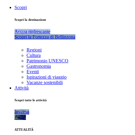
Scopri
Scopri la destinazione
Acqua rinfrescante
Scopri la Fortezza di Bellinzona
Regioni
Cultura
Patrimonio UNESCO
Gastronomia
Eventi
Ispirazioni di viaggio
Vacanze sostenibili
Attività
Scopri tutte le attività
Inverno
Estate
ATTUALITÀ