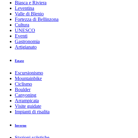
Biasca e Riviera
Leventina
Valle di Blenio
Fortezza di Bellinzona
Cultura
UNESCO
Eventi
Gastronomia
Artigianato
Estate
Escursionismo
Mountainbike
Ciclismo
Boulder
Canyoning
Arrampicata
Visite guidate
Impianti di risalita
Inverno
Stazioni sciistiche