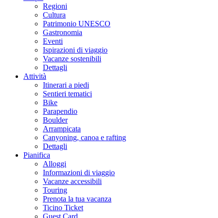
Regioni
Cultura
Patrimonio UNESCO
Gastronomia
Eventi
Ispirazioni di viaggio
Vacanze sostenibili
Dettagli
Attività
Itinerari a piedi
Sentieri tematici
Bike
Parapendio
Boulder
Arrampicata
Canyoning, canoa e rafting
Dettagli
Pianifica
Alloggi
Informazioni di viaggio
Vacanze accessibili
Touring
Prenota la tua vacanza
Ticino Ticket
Guest Card