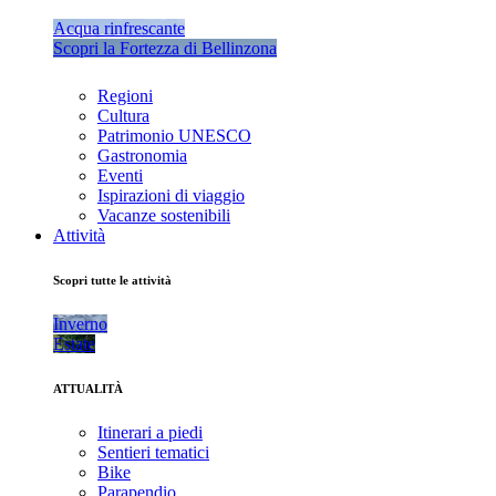
Acqua rinfrescante
Scopri la Fortezza di Bellinzona
Regioni
Cultura
Patrimonio UNESCO
Gastronomia
Eventi
Ispirazioni di viaggio
Vacanze sostenibili
Attività
Scopri tutte le attività
Inverno
Estate
ATTUALITÀ
Itinerari a piedi
Sentieri tematici
Bike
Parapendio