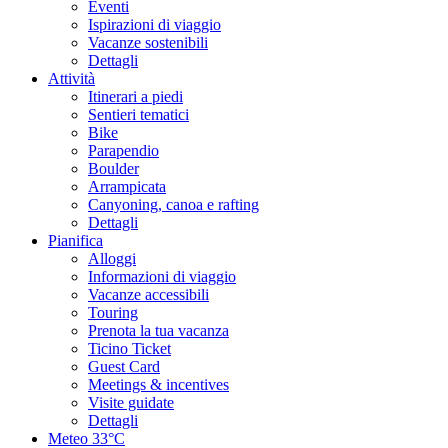
Eventi
Ispirazioni di viaggio
Vacanze sostenibili
Dettagli
Attività
Itinerari a piedi
Sentieri tematici
Bike
Parapendio
Boulder
Arrampicata
Canyoning, canoa e rafting
Dettagli
Pianifica
Alloggi
Informazioni di viaggio
Vacanze accessibili
Touring
Prenota la tua vacanza
Ticino Ticket
Guest Card
Meetings & incentives
Visite guidate
Dettagli
Meteo
33°C