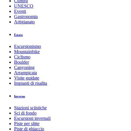
Cultura
UNESCO
Eventi
Gastronomia
Artigianato
Estate
Escursionismo
Mountainbike
Ciclismo
Boulder
Canyoning
Arrampicata
Visite guidate
Impianti di risalita
Inverno
Stazioni sciistiche
Sci di fondo
Escursioni invernali
Piste per slitte
Piste di ghiaccio