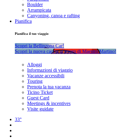
Boulder
Arrampicata
Canyoning, canoa e rafting
Pianifica
Pianifica il tuo viaggio
Scopri la Bellinzona Car!
Scopri la nuova caccia al tesoro di Maestro Martino!
Alloggi
Informazioni di viaggio
Vacanze accessibili
Touring
Prenota la tua vacanza
Ticino Ticket
Guest Card
Meetings & incentives
Visite guidate
33°