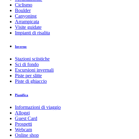
Ciclismo
Boulder
Canyoning
Arrampicata
Visite guidate
Impianti di risalita
Inverno
Stazioni sciistiche
Sci di fondo
Escursioni invernali
Piste per slitte
Piste di ghiaccio
Pianifica
Informazioni di viaggio
Alloggi
Guest Card
Prospetti
Webcam
Online shop