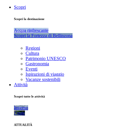
Scopri
Scopri la destinazione
Acqua rinfrescante
Scopri la Fortezza di Bellinzona
Regioni
Cultura
Patrimonio UNESCO
Gastronomia
Eventi
Ispirazioni di viaggio
Vacanze sostenibili
Attività
Scopri tutte le attività
Inverno
Estate
ATTUALITÀ