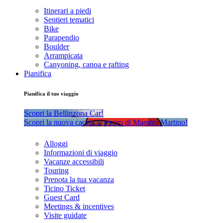
Itinerari a piedi
Sentieri tematici
Bike
Parapendio
Boulder
Arrampicata
Canyoning, canoa e rafting
Pianifica
Pianifica il tuo viaggio
Scopri la Bellinzona Car!
Scopri la nuova caccia al tesoro di Maestro Martino!
Alloggi
Informazioni di viaggio
Vacanze accessibili
Touring
Prenota la tua vacanza
Ticino Ticket
Guest Card
Meetings & incentives
Visite guidate