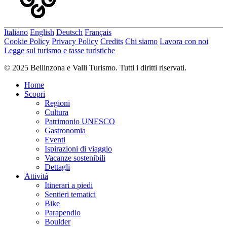
Italiano
English
Deutsch
Français
Cookie Policy
Privacy Policy
Credits
Chi siamo
Lavora con noi
Legge sul turismo e tasse turistiche
© 2025 Bellinzona e Valli Turismo. Tutti i diritti riservati.
Home
Scopri
Regioni
Cultura
Patrimonio UNESCO
Gastronomia
Eventi
Ispirazioni di viaggio
Vacanze sostenibili
Dettagli
Attività
Itinerari a piedi
Sentieri tematici
Bike
Parapendio
Boulder