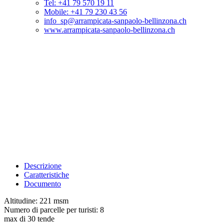
Tel: +41 79 570 19 11
Mobile: +41 79 230 43 56
info_sp@arrampicata-sanpaolo-bellinzona.ch
www.arrampicata-sanpaolo-bellinzona.ch
Descrizione
Caratteristiche
Documento
Altitudine: 221 msm
Numero di parcelle per turisti: 8
max di 30 tende