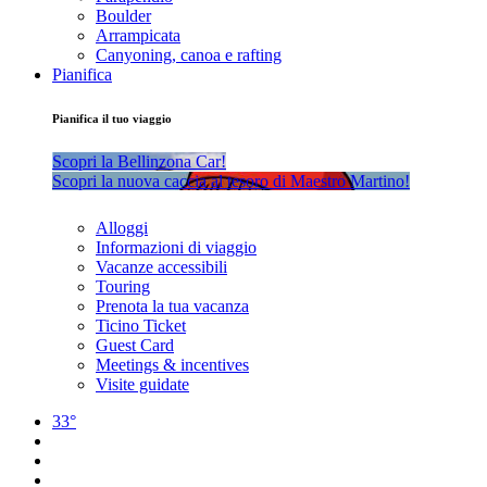
Boulder
Arrampicata
Canyoning, canoa e rafting
Pianifica
Pianifica il tuo viaggio
Scopri la Bellinzona Car!
Scopri la nuova caccia al tesoro di Maestro Martino!
Alloggi
Informazioni di viaggio
Vacanze accessibili
Touring
Prenota la tua vacanza
Ticino Ticket
Guest Card
Meetings & incentives
Visite guidate
33°