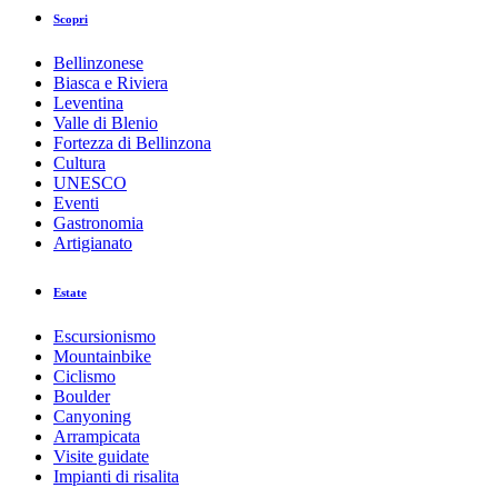
Scopri
Bellinzonese
Biasca e Riviera
Leventina
Valle di Blenio
Fortezza di Bellinzona
Cultura
UNESCO
Eventi
Gastronomia
Artigianato
Estate
Escursionismo
Mountainbike
Ciclismo
Boulder
Canyoning
Arrampicata
Visite guidate
Impianti di risalita