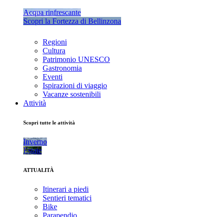
Acqua rinfrescante
Scopri la Fortezza di Bellinzona
Regioni
Cultura
Patrimonio UNESCO
Gastronomia
Eventi
Ispirazioni di viaggio
Vacanze sostenibili
Attività
Scopri tutte le attività
Inverno
Estate
ATTUALITÀ
Itinerari a piedi
Sentieri tematici
Bike
Parapendio