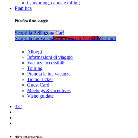
Canyoning, canoa e rafting
Pianifica
Pianifica il tuo viaggio
Scopri la Bellinzona Car!
Scopri la nuova caccia al tesoro di Maestro Martino!
Alloggi
Informazioni di viaggio
Vacanze accessibili
Touring
Prenota la tua vacanza
Ticino Ticket
Guest Card
Meetings & incentives
Visite guidate
33°
Altre informazioni