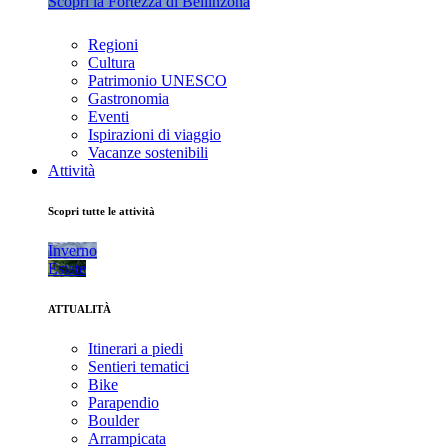
Scopri la Fortezza di Bellinzona
Regioni
Cultura
Patrimonio UNESCO
Gastronomia
Eventi
Ispirazioni di viaggio
Vacanze sostenibili
Attività
Scopri tutte le attività
Inverno
Estate
ATTUALITÀ
Itinerari a piedi
Sentieri tematici
Bike
Parapendio
Boulder
Arrampicata