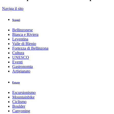
Indietro
Naviga il sito
Stampa/PDF
GPX
KML
FIT
Fitness
Scopri
Escursione · Bellinzona e Valli
Bellinzonese
Via della pietra - La natura della pietra
Biasca e Riviera
Leventina
Valle di Blenio
Responsabile del contenuto
Fortezza di Bellinzona
Bellinzona e Valli Turismo
Partner verificato
Cultura
UNESCO
Eventi
Via della pietra - La natura della pietra
Gastronomia
Foto: Bellinzona e Valli Turismo
Artigianato
Estate
Sintesi
Escursionismo
Dettagli
Mountainbike
Direzioni da seguire
Ciclismo
Come arrivare
Boulder
Segnalazioni
Canyoning