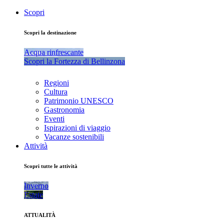
Scopri
Scopri la destinazione
Acqua rinfrescante
Scopri la Fortezza di Bellinzona
Regioni
Cultura
Patrimonio UNESCO
Gastronomia
Eventi
Ispirazioni di viaggio
Vacanze sostenibili
Attività
Scopri tutte le attività
Inverno
Estate
ATTUALITÀ