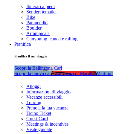
Itinerari a piedi
Sentieri tematici
Bike
Parapendio
Boulder
Arrampicata
Canyoning, canoa e rafting
Pianifica
Pianifica il tuo viaggio
Scopri la Bellinzona Car!
Scopri la nuova caccia al tesoro di Maestro Martino!
Alloggi
Informazioni di viaggio
Vacanze accessibili
Touring
Prenota la tua vacanza
Ticino Ticket
Guest Card
Meetings & incentives
Visite guidate