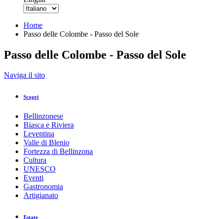
Home
Passo delle Colombe - Passo del Sole
Passo delle Colombe - Passo del Sole
Indietro
Naviga il sito
Stampa/PDF
GPX
KML
FIT
Fitness
Scopri
Top
Percorso consigliato
Escursione · Bellinzona e Valli
Bellinzonese
Passo delle Colombe - Passo del Sole
Biasca e Riviera
Leventina
Valle di Blenio
Responsabile del contenuto
Fortezza di Bellinzona
Bellinzona e Valli Turismo
Partner verificato
Cultura
UNESCO
Eventi
View of the Passo del Sole and Campanitt - Lucomagno
Gastronomia
Foto: Bellinzona e Valli Turismo
Artigianato
Estate