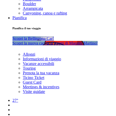
Boulder
Arrampicata
Canyoning, canoa e rafting
Pianifica
Pianifica il tuo viaggio
Scopri la Bellinzona Car!
Scopri la nuova caccia al tesoro di Maestro Martino!
Alloggi
Informazioni di viaggio
Vacanze accessibili
Touring
Prenota la tua vacanza
Ticino Ticket
Guest Card
Meetings & incentives
Visite guidate
27°