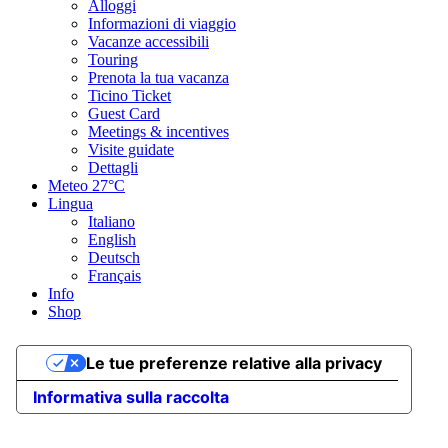
Alloggi
nov
Informazioni di viaggio
dic
Vacanze accessibili
Touring
Tipo di strada
Prenota la tua vacanza
Ticino Ticket
Guest Card
Asfalto 1,34%
Strada sterrata 0,66%
Sentiero naturalistico
Meetings & incentives
65,88%
Sentiero 5,26%
Strada 22,62%
Sconosciuto 4,20%
Visite guidate
Asfalto
Dettagli
375 m
Meteo
27°C
Strada sterrata
Lingua
186 m
Italiano
Sentiero naturalistico
English
18,4 km
Deutsch
Sentiero
Français
1,5 km
Info
Strada
Shop
6,3 km
Sconosciuto
1,2 km
Le tue preferenze relative alla privacy
Mostra il profilo altimetrico
Informativa sulla raccolta
Punti di ristoro