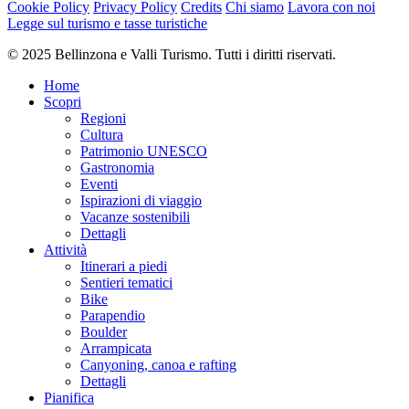
Cookie Policy
Privacy Policy
Credits
Chi siamo
Lavora con noi
Difficoltà
Legge sul turismo e tasse turistiche
S1
difficile
Difficoltà totale
© 2025 Bellinzona e Valli Turismo. Tutti i diritti riservati.
difficile
Home
Derivante dal livello di difficoltà tecnica e di preparazione fisica
Scopri
richiesti.
Regioni
Cultura
Emozione
Patrimonio UNESCO
Paesaggio
Gastronomia
Punto più alto
Eventi
1.907 m
Ispirazioni di viaggio
Punto più basso
Vacanze sostenibili
1.142 m
Dettagli
Periodo consigliato
Attività
gen
Itinerari a piedi
feb
Sentieri tematici
mar
Bike
apr
Parapendio
mag
Boulder
giu
Arrampicata
lug
Canyoning, canoa e rafting
ago
Dettagli
set
Pianifica
ott