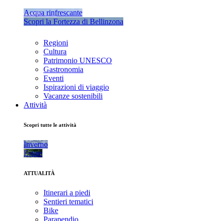
Acqua rinfrescante
Scopri la Fortezza di Bellinzona
Regioni
Cultura
Patrimonio UNESCO
Gastronomia
Eventi
Ispirazioni di viaggio
Vacanze sostenibili
Attività
Scopri tutte le attività
Inverno
Estate
ATTUALITÀ
Itinerari a piedi
Sentieri tematici
Bike
Parapendio