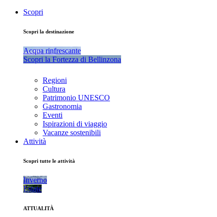
Scopri
Scopri la destinazione
Acqua rinfrescante
Scopri la Fortezza di Bellinzona
Regioni
Cultura
Patrimonio UNESCO
Gastronomia
Eventi
Ispirazioni di viaggio
Vacanze sostenibili
Attività
Scopri tutte le attività
Inverno
Estate
ATTUALITÀ