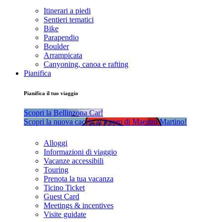
Itinerari a piedi
Sentieri tematici
Bike
Parapendio
Boulder
Arrampicata
Canyoning, canoa e rafting
Pianifica
Pianifica il tuo viaggio
Scopri la Bellinzona Car!
Scopri la nuova caccia al tesoro di Maestro Martino!
Alloggi
Informazioni di viaggio
Vacanze accessibili
Touring
Prenota la tua vacanza
Ticino Ticket
Guest Card
Meetings & incentives
Visite guidate