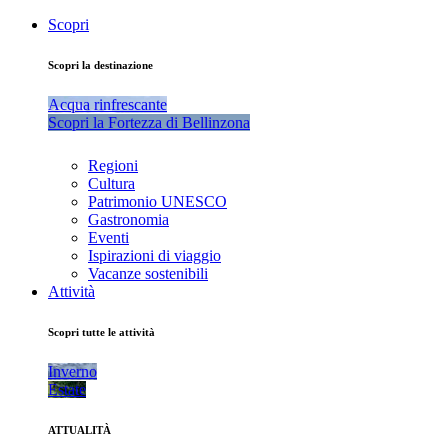
Scopri
Scopri la destinazione
Acqua rinfrescante
Scopri la Fortezza di Bellinzona
Regioni
Cultura
Patrimonio UNESCO
Gastronomia
Eventi
Ispirazioni di viaggio
Vacanze sostenibili
Attività
Scopri tutte le attività
Inverno
Estate
ATTUALITÀ