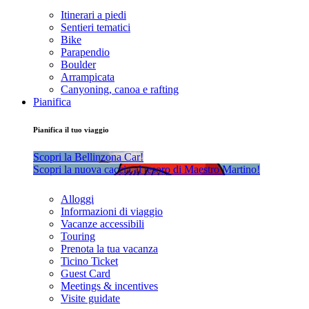
Itinerari a piedi
Sentieri tematici
Bike
Parapendio
Boulder
Arrampicata
Canyoning, canoa e rafting
Pianifica
Pianifica il tuo viaggio
Scopri la Bellinzona Car!
Scopri la nuova caccia al tesoro di Maestro Martino!
Alloggi
Informazioni di viaggio
Vacanze accessibili
Touring
Prenota la tua vacanza
Ticino Ticket
Guest Card
Meetings & incentives
Visite guidate