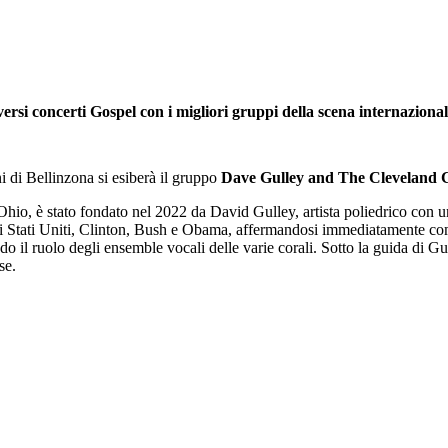
si concerti Gospel con i migliori gruppi della scena internazionale
di Bellinzona si esiberà il gruppo
Dave Gulley and The Cleveland 
hio, è stato fondato nel 2022 da David Gulley, artista poliedrico con una
degli Stati Uniti, Clinton, Bush e Obama, affermandosi immediatamente c
o il ruolo degli ensemble vocali delle varie corali. Sotto la guida di Gul
se.