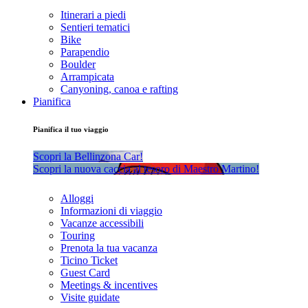
Itinerari a piedi
Sentieri tematici
Bike
Parapendio
Boulder
Arrampicata
Canyoning, canoa e rafting
Pianifica
Pianifica il tuo viaggio
Scopri la Bellinzona Car!
Scopri la nuova caccia al tesoro di Maestro Martino!
Alloggi
Informazioni di viaggio
Vacanze accessibili
Touring
Prenota la tua vacanza
Ticino Ticket
Guest Card
Meetings & incentives
Visite guidate