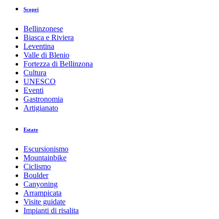
Scopri
Bellinzonese
Biasca e Riviera
Leventina
Valle di Blenio
Fortezza di Bellinzona
Cultura
UNESCO
Eventi
Gastronomia
Artigianato
Estate
Escursionismo
Mountainbike
Ciclismo
Boulder
Canyoning
Arrampicata
Visite guidate
Impianti di risalita