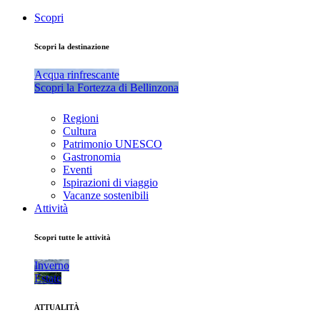
Scopri
Scopri la destinazione
Acqua rinfrescante
Scopri la Fortezza di Bellinzona
Regioni
Cultura
Patrimonio UNESCO
Gastronomia
Eventi
Ispirazioni di viaggio
Vacanze sostenibili
Attività
Scopri tutte le attività
Inverno
Estate
ATTUALITÀ