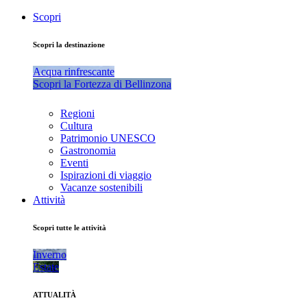
Scopri
Scopri la destinazione
Acqua rinfrescante
Scopri la Fortezza di Bellinzona
Regioni
Cultura
Patrimonio UNESCO
Gastronomia
Eventi
Ispirazioni di viaggio
Vacanze sostenibili
Attività
Scopri tutte le attività
Inverno
Estate
ATTUALITÀ