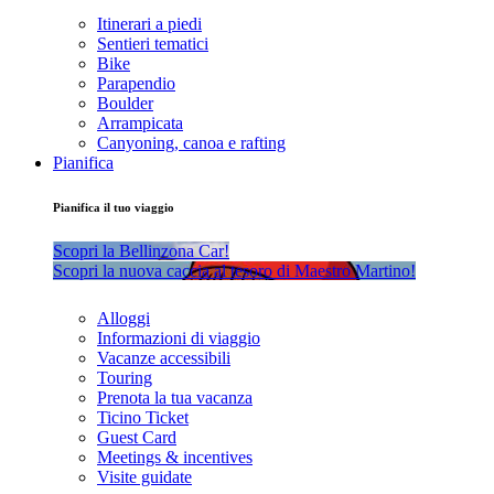
Itinerari a piedi
Sentieri tematici
Bike
Parapendio
Boulder
Arrampicata
Canyoning, canoa e rafting
Pianifica
Pianifica il tuo viaggio
Scopri la Bellinzona Car!
Scopri la nuova caccia al tesoro di Maestro Martino!
Alloggi
Informazioni di viaggio
Vacanze accessibili
Touring
Prenota la tua vacanza
Ticino Ticket
Guest Card
Meetings & incentives
Visite guidate