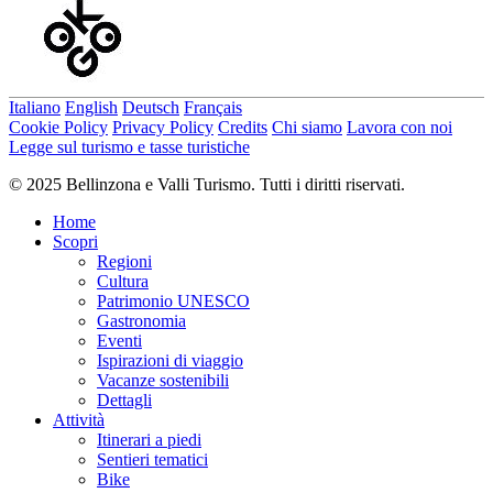
Italiano
English
Deutsch
Français
Cookie Policy
Privacy Policy
Credits
Chi siamo
Lavora con noi
Legge sul turismo e tasse turistiche
© 2025 Bellinzona e Valli Turismo. Tutti i diritti riservati.
Home
Scopri
Regioni
Cultura
Patrimonio UNESCO
Gastronomia
Eventi
Ispirazioni di viaggio
Vacanze sostenibili
Dettagli
Attività
Itinerari a piedi
Sentieri tematici
Bike