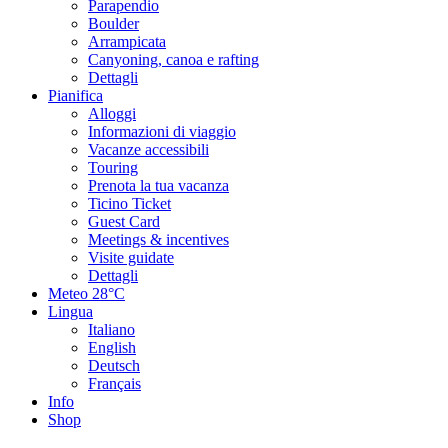
Parapendio
Boulder
Arrampicata
Canyoning, canoa e rafting
Dettagli
Pianifica
Alloggi
Informazioni di viaggio
Vacanze accessibili
Touring
Prenota la tua vacanza
Ticino Ticket
Guest Card
Meetings & incentives
Visite guidate
Dettagli
Meteo
28°C
Lingua
Italiano
English
Deutsch
Français
Info
Shop