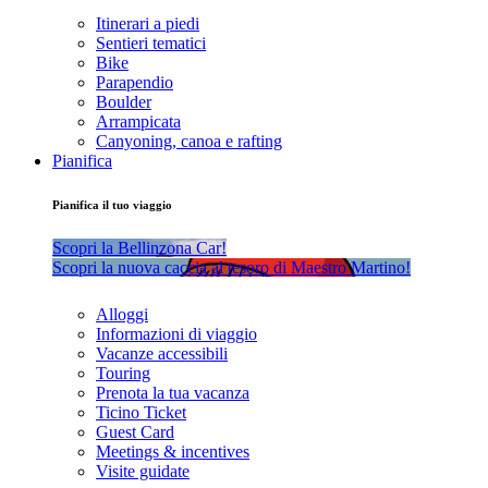
Itinerari a piedi
Sentieri tematici
Bike
Parapendio
Boulder
Arrampicata
Canyoning, canoa e rafting
Pianifica
Pianifica il tuo viaggio
Scopri la Bellinzona Car!
Scopri la nuova caccia al tesoro di Maestro Martino!
Alloggi
Informazioni di viaggio
Vacanze accessibili
Touring
Prenota la tua vacanza
Ticino Ticket
Guest Card
Meetings & incentives
Visite guidate