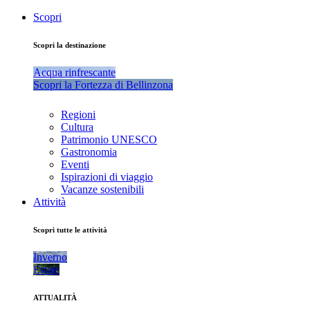
Scopri
Scopri la destinazione
Acqua rinfrescante
Scopri la Fortezza di Bellinzona
Regioni
Cultura
Patrimonio UNESCO
Gastronomia
Eventi
Ispirazioni di viaggio
Vacanze sostenibili
Attività
Scopri tutte le attività
Inverno
Estate
ATTUALITÀ