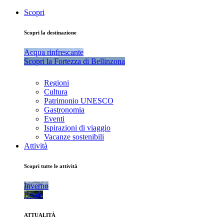
Scopri
Scopri la destinazione
Acqua rinfrescante
Scopri la Fortezza di Bellinzona
Regioni
Cultura
Patrimonio UNESCO
Gastronomia
Eventi
Ispirazioni di viaggio
Vacanze sostenibili
Attività
Scopri tutte le attività
Inverno
Estate
ATTUALITÀ