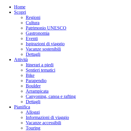
Home
Scopri
Regioni
Cultura
Patrimonio UNESCO
Gastronomia
Eventi
Ispirazioni di viaggio
Vacanze sostenibili
Dettagli
Attività
Itinerari a piedi
Sentieri tematici
Bike
Parapendio
Boulder
Arrampicata
Canyoning, canoa e rafting
Dettagli
Pianifica
Alloggi
Informazioni di viaggio
Vacanze accessibili
Touring