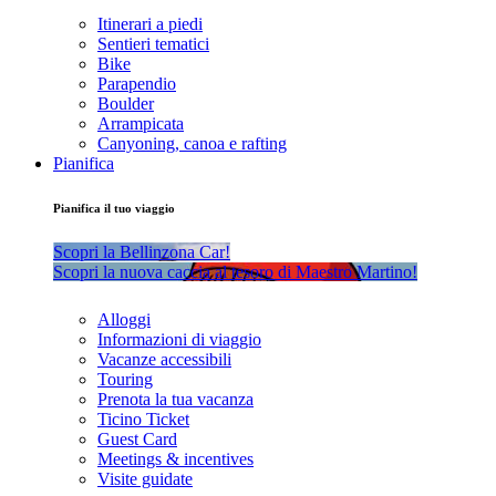
Itinerari a piedi
Sentieri tematici
Bike
Parapendio
Boulder
Arrampicata
Canyoning, canoa e rafting
Pianifica
Pianifica il tuo viaggio
Scopri la Bellinzona Car!
Scopri la nuova caccia al tesoro di Maestro Martino!
Alloggi
Informazioni di viaggio
Vacanze accessibili
Touring
Prenota la tua vacanza
Ticino Ticket
Guest Card
Meetings & incentives
Visite guidate