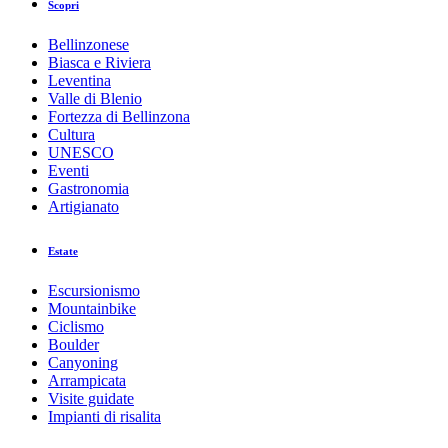
Scopri
Bellinzonese
Biasca e Riviera
Leventina
Valle di Blenio
Fortezza di Bellinzona
Cultura
UNESCO
Eventi
Gastronomia
Artigianato
Estate
Escursionismo
Mountainbike
Ciclismo
Boulder
Canyoning
Arrampicata
Visite guidate
Impianti di risalita