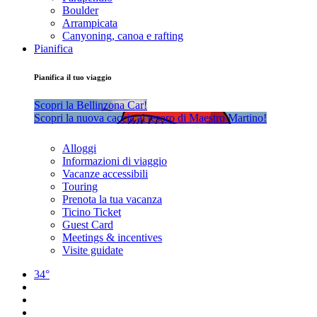
Boulder
Arrampicata
Canyoning, canoa e rafting
Pianifica
Pianifica il tuo viaggio
Scopri la Bellinzona Car!
Scopri la nuova caccia al tesoro di Maestro Martino!
Alloggi
Informazioni di viaggio
Vacanze accessibili
Touring
Prenota la tua vacanza
Ticino Ticket
Guest Card
Meetings & incentives
Visite guidate
34°