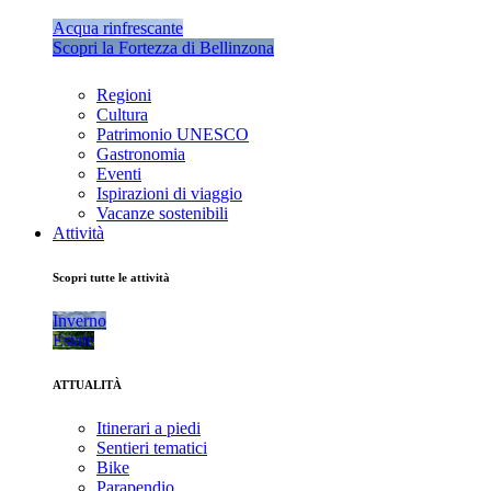
Acqua rinfrescante
Scopri la Fortezza di Bellinzona
Regioni
Cultura
Patrimonio UNESCO
Gastronomia
Eventi
Ispirazioni di viaggio
Vacanze sostenibili
Attività
Scopri tutte le attività
Inverno
Estate
ATTUALITÀ
Itinerari a piedi
Sentieri tematici
Bike
Parapendio