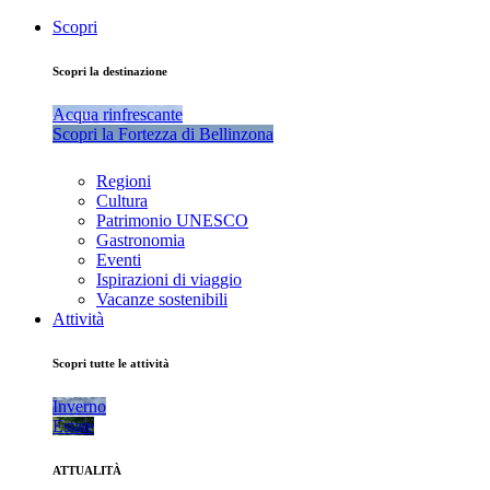
Scopri
Scopri la destinazione
Acqua rinfrescante
Scopri la Fortezza di Bellinzona
Regioni
Cultura
Patrimonio UNESCO
Gastronomia
Eventi
Ispirazioni di viaggio
Vacanze sostenibili
Attività
Scopri tutte le attività
Inverno
Estate
ATTUALITÀ