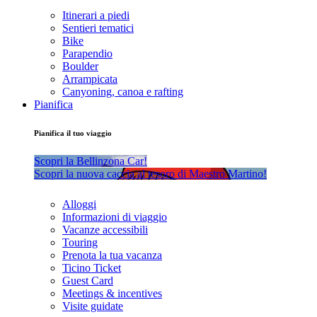
Itinerari a piedi
Sentieri tematici
Bike
Parapendio
Boulder
Arrampicata
Canyoning, canoa e rafting
Pianifica
Pianifica il tuo viaggio
Scopri la Bellinzona Car!
Scopri la nuova caccia al tesoro di Maestro Martino!
Alloggi
Informazioni di viaggio
Vacanze accessibili
Touring
Prenota la tua vacanza
Ticino Ticket
Guest Card
Meetings & incentives
Visite guidate