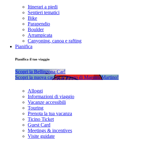
Itinerari a piedi
Sentieri tematici
Bike
Parapendio
Boulder
Arrampicata
Canyoning, canoa e rafting
Pianifica
Pianifica il tuo viaggio
Scopri la Bellinzona Car!
Scopri la nuova caccia al tesoro di Maestro Martino!
Alloggi
Informazioni di viaggio
Vacanze accessibili
Touring
Prenota la tua vacanza
Ticino Ticket
Guest Card
Meetings & incentives
Visite guidate