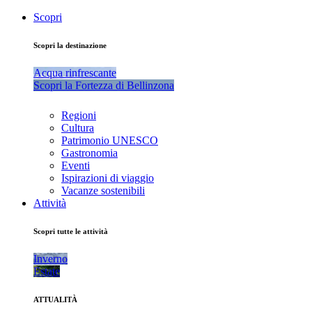
Scopri
Scopri la destinazione
Acqua rinfrescante
Scopri la Fortezza di Bellinzona
Regioni
Cultura
Patrimonio UNESCO
Gastronomia
Eventi
Ispirazioni di viaggio
Vacanze sostenibili
Attività
Scopri tutte le attività
Inverno
Estate
ATTUALITÀ