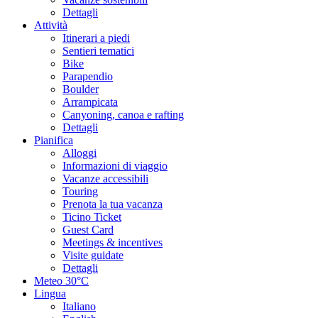
Dettagli
Attività
Itinerari a piedi
Sentieri tematici
Bike
Parapendio
Boulder
Arrampicata
Canyoning, canoa e rafting
Dettagli
Pianifica
Alloggi
Informazioni di viaggio
Vacanze accessibili
Touring
Prenota la tua vacanza
Ticino Ticket
Guest Card
Meetings & incentives
Visite guidate
Dettagli
Meteo
30°C
Lingua
Italiano