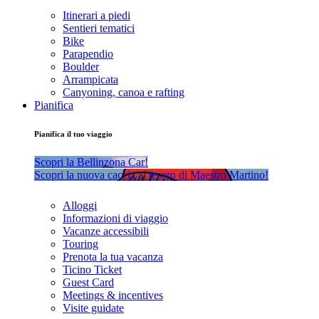
Itinerari a piedi
Sentieri tematici
Bike
Parapendio
Boulder
Arrampicata
Canyoning, canoa e rafting
Pianifica
Pianifica il tuo viaggio
Scopri la Bellinzona Car!
Scopri la nuova caccia al tesoro di Maestro Martino!
Alloggi
Informazioni di viaggio
Vacanze accessibili
Touring
Prenota la tua vacanza
Ticino Ticket
Guest Card
Meetings & incentives
Visite guidate