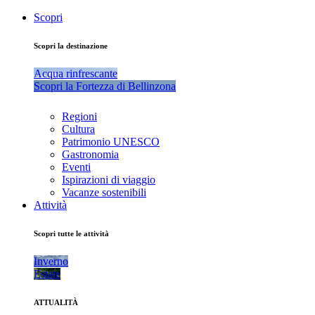
Scopri
Scopri la destinazione
Acqua rinfrescante
Scopri la Fortezza di Bellinzona
Regioni
Cultura
Patrimonio UNESCO
Gastronomia
Eventi
Ispirazioni di viaggio
Vacanze sostenibili
Attività
Scopri tutte le attività
Inverno
Estate
ATTUALITÀ