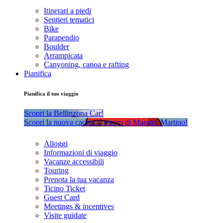
Itinerari a piedi
Sentieri tematici
Bike
Parapendio
Boulder
Arrampicata
Canyoning, canoa e rafting
Pianifica
Pianifica il tuo viaggio
Scopri la Bellinzona Car!
Scopri la nuova caccia al tesoro di Maestro Martino!
Alloggi
Informazioni di viaggio
Vacanze accessibili
Touring
Prenota la tua vacanza
Ticino Ticket
Guest Card
Meetings & incentives
Visite guidate