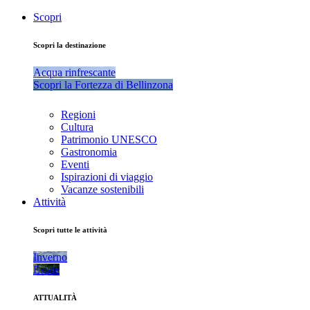
Scopri
Scopri la destinazione
Acqua rinfrescante
Scopri la Fortezza di Bellinzona
Regioni
Cultura
Patrimonio UNESCO
Gastronomia
Eventi
Ispirazioni di viaggio
Vacanze sostenibili
Attività
Scopri tutte le attività
Inverno
Estate
ATTUALITÀ