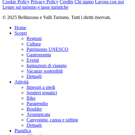
Cookie Policy
Privacy Policy
Credits
Chi siamo
Lavora con noi
Legge sul turismo e tasse turistiche
© 2025 Bellinzona e Valli Turismo. Tutti i diritti riservati.
Home
Scopri
Regioni
Cultura
Patrimonio UNESCO
Gastronomia
Eventi
Ispirazioni di viaggio
Vacanze sostenibili
Dettagli
Attività
Itinerari a piedi
Sentieri tematici
Bike
Parapendio
Boulder
Arrampicata
Canyoning, canoa e rafting
Dettagli
Pianifica