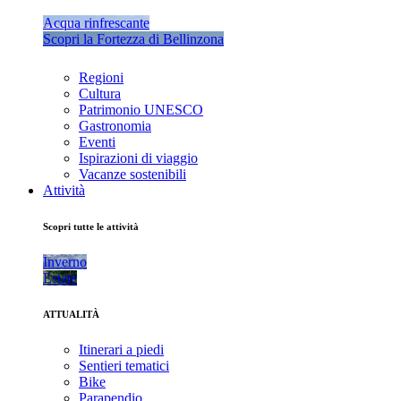
Acqua rinfrescante
Scopri la Fortezza di Bellinzona
Regioni
Cultura
Patrimonio UNESCO
Gastronomia
Eventi
Ispirazioni di viaggio
Vacanze sostenibili
Attività
Scopri tutte le attività
Inverno
Estate
ATTUALITÀ
Itinerari a piedi
Sentieri tematici
Bike
Parapendio