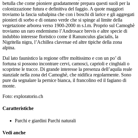
betulla che come pioniere gradatamente prepara questi suoli per la
colonizzazione futura e definitiva del faggio. A quote maggiori
troviamo la fascia subalpina che con i boschi di larice e gli aggregati
pionieri di sorbo e di ontano verde che si spinge al limite della
vegetazione arborea verso 1900-2000 m s.l.m. Proprio sul Camoghè
troviamo un raro endemismo l’Androsace brevis e altre specie di
indubbio interesse floristico come il Ranunculus glacialis, la
Nigritella nigra, l’Achillea clavenae ed altre tipiche della zona
alpina.
Dal lato faunistico la regione offre moltissimo e con un po’ di
fortuna si possono incontrare cervi, camosci, caprioli e cinghiali o
scoprirne le tracce. Di grande interesse la presenza dell’aquila reale
stanziale nella zona del Camoghè, che nidifica regolarmente. Sono
pure da segnalare la pernice bianca, il francolino ed il fagiano di
monte.
Foto: exploratorio.ch
Caratteristiche
Parchi e giardini
Parchi naturali
Vedi anche