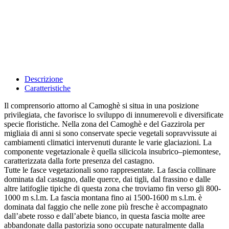
Descrizione
Caratteristiche
Il comprensorio attorno al Camoghè si situa in una posizione
privilegiata, che favorisce lo sviluppo di innumerevoli e diversificate
specie floristiche. Nella zona del Camoghè e del Gazzirola per
migliaia di anni si sono conservate specie vegetali sopravvissute ai
cambiamenti climatici intervenuti durante le varie glaciazioni. La
componente vegetazionale è quella silicicola insubrico–piemontese,
caratterizzata dalla forte presenza del castagno.
Tutte le fasce vegetazionali sono rappresentate. La fascia collinare
dominata dal castagno, dalle querce, dai tigli, dal frassino e dalle
altre latifoglie tipiche di questa zona che troviamo fin verso gli 800-
1000 m s.l.m. La fascia montana fino ai 1500-1600 m s.l.m. è
dominata dal faggio che nelle zone più fresche è accompagnato
dall’abete rosso e dall’abete bianco, in questa fascia molte aree
abbandonate dalla pastorizia sono occupate naturalmente dalla