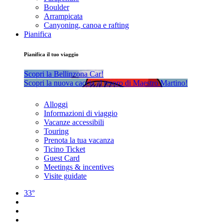
Boulder
Arrampicata
Canyoning, canoa e rafting
Pianifica
Pianifica il tuo viaggio
Scopri la Bellinzona Car!
Scopri la nuova caccia al tesoro di Maestro Martino!
Alloggi
Informazioni di viaggio
Vacanze accessibili
Touring
Prenota la tua vacanza
Ticino Ticket
Guest Card
Meetings & incentives
Visite guidate
33°