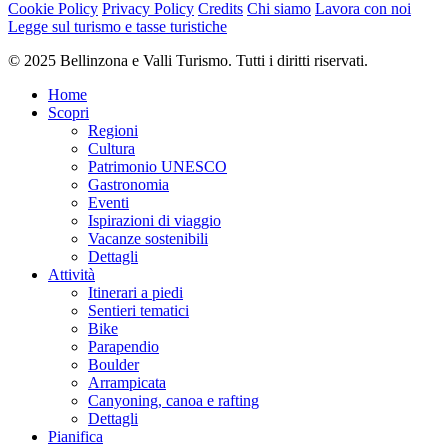
Cookie Policy
Privacy Policy
Credits
Chi siamo
Lavora con noi
Legge sul turismo e tasse turistiche
© 2025 Bellinzona e Valli Turismo. Tutti i diritti riservati.
Home
Scopri
Regioni
Cultura
Patrimonio UNESCO
Gastronomia
Eventi
Ispirazioni di viaggio
Vacanze sostenibili
Dettagli
Attività
Itinerari a piedi
Sentieri tematici
Bike
Parapendio
Boulder
Arrampicata
Canyoning, canoa e rafting
Dettagli
Pianifica