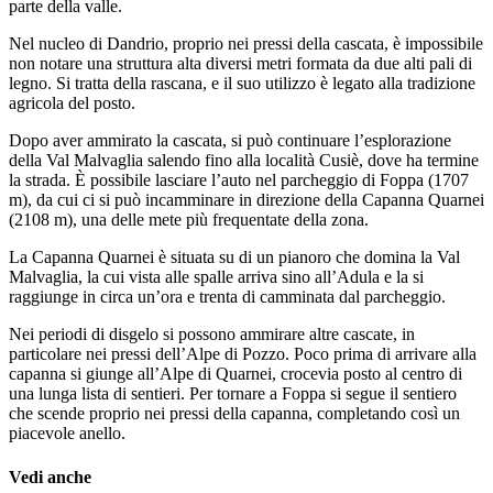
parte della valle.
Nel nucleo di Dandrio, proprio nei pressi della cascata, è impossibile
non notare una struttura alta diversi metri formata da due alti pali di
legno. Si tratta della rascana, e il suo utilizzo è legato alla tradizione
agricola del posto.
Dopo aver ammirato la cascata, si può continuare l’esplorazione
della Val Malvaglia salendo fino alla località Cusiè, dove ha termine
la strada. È possibile lasciare l’auto nel parcheggio di Foppa (1707
m), da cui ci si può incamminare in direzione della Capanna Quarnei
(2108 m), una delle mete più frequentate della zona.
La Capanna Quarnei è situata su di un pianoro che domina la Val
Malvaglia, la cui vista alle spalle arriva sino all’Adula e la si
raggiunge in circa un’ora e trenta di camminata dal parcheggio.
Nei periodi di disgelo si possono ammirare altre cascate, in
particolare nei pressi dell’Alpe di Pozzo. Poco prima di arrivare alla
capanna si giunge all’Alpe di Quarnei, crocevia posto al centro di
una lunga lista di sentieri. Per tornare a Foppa si segue il sentiero
che scende proprio nei pressi della capanna, completando così un
piacevole anello.
Vedi anche