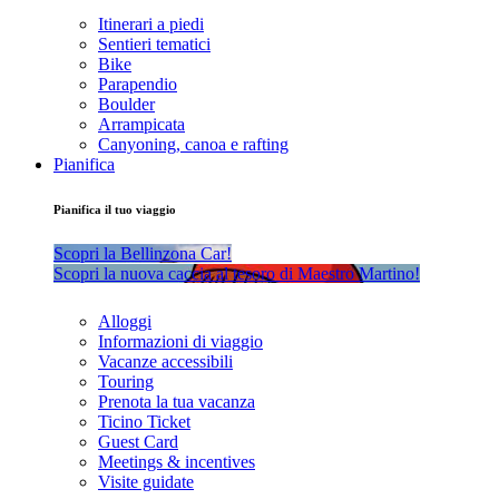
Itinerari a piedi
Sentieri tematici
Bike
Parapendio
Boulder
Arrampicata
Canyoning, canoa e rafting
Pianifica
Pianifica il tuo viaggio
Scopri la Bellinzona Car!
Scopri la nuova caccia al tesoro di Maestro Martino!
Alloggi
Informazioni di viaggio
Vacanze accessibili
Touring
Prenota la tua vacanza
Ticino Ticket
Guest Card
Meetings & incentives
Visite guidate