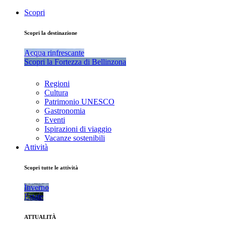
Scopri
Scopri la destinazione
Acqua rinfrescante
Scopri la Fortezza di Bellinzona
Regioni
Cultura
Patrimonio UNESCO
Gastronomia
Eventi
Ispirazioni di viaggio
Vacanze sostenibili
Attività
Scopri tutte le attività
Inverno
Estate
ATTUALITÀ