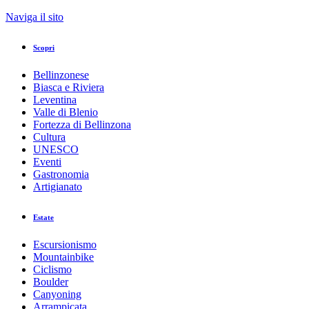
Naviga il sito
Scopri
Bellinzonese
Biasca e Riviera
Leventina
Valle di Blenio
Fortezza di Bellinzona
Cultura
UNESCO
Eventi
Gastronomia
Artigianato
Estate
Escursionismo
Mountainbike
Ciclismo
Boulder
Canyoning
Arrampicata