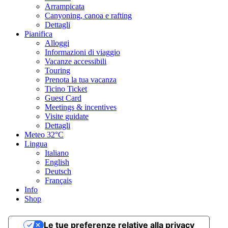
media
Arrampicata
Difficoltà totale
Canyoning, canoa e rafting
media
Dettagli
Pianifica
Derivante dal livello di difficoltà tecnica e di preparazione fisica
Alloggi
richiesti.
Informazioni di viaggio
Vacanze accessibili
Emozione
Touring
Paesaggio
Prenota la tua vacanza
Punto più alto
Ticino Ticket
1.918 m
Guest Card
Punto più basso
Meetings & incentives
289 m
Visite guidate
Periodo consigliato
Dettagli
gen
Meteo
32°C
feb
Lingua
mar
Italiano
apr
English
mag
Deutsch
giu
Français
lug
Info
ago
Shop
set
ott
nov
Le tue preferenze relative alla privacy