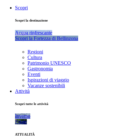
Scopri
Scopri la destinazione
Acqua rinfrescante
Scopri la Fortezza di Bellinzona
Regioni
Cultura
Patrimonio UNESCO
Gastronomia
Eventi
Ispirazioni di viaggio
Vacanze sostenibili
Attività
Scopri tutte le attività
Inverno
Estate
ATTUALITÀ