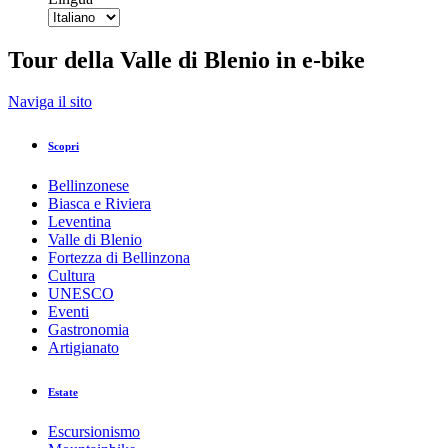
Tour della Valle di Blenio in e-bike
Indietro
Naviga il sito
Stampa/PDF
GPX
KML
FIT
Fitness
Scopri
Top
Percorso consigliato
E-Bike · Blenio
Bellinzonese
Tour della Valle di Blenio in e-bike
Biasca e Riviera
Leventina
Valle di Blenio
Responsabile del contenuto
Fortezza di Bellinzona
Bellinzona e Valli Turismo
Partner verificato
Cultura
UNESCO
Eventi
e-MTB al Nara
Gastronomia
Foto: Bellinzona e Valli Turismo
Artigianato
Estate
Sintesi
Escursionismo
Dettagli