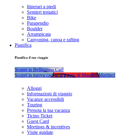
Itinerari a piedi
Sentieri tematici
Bike
Parapendio
Boulder
Arrampicata
Canyoning, canoa e rafting
Pianifica
Pianifica il tuo viaggio
Scopri la Bellinzona Car!
Scopri la nuova caccia al tesoro di Maestro Martino!
Alloggi
Informazioni di viaggio
Vacanze accessibili
Touring
Prenota la tua vacanza
Ticino Ticket
Guest Card
Meetings & incentives
Visite guidate