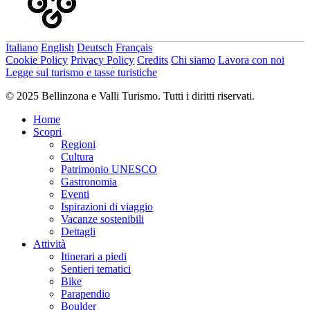
Consiglio dell'autore
Durante il vostro tour prendete con voi, per sicurezza, una copia
Italiano
English
Deutsch
Français
stampata della nostra mappa web.
Cookie Policy
Privacy Policy
Credits
Chi siamo
Lavora con noi
Legge sul turismo e tasse turistiche
Autore
© 2025 Bellinzona e Valli Turismo. Tutti i diritti riservati.
Bellinzona e Valli Turismo
Home
Responsabile del contenuto
Scopri
Bellinzona e Valli Turismo
Partner verificato
Regioni
Cultura
Difficoltà
Patrimonio UNESCO
media
Gastronomia
Difficoltà totale
Eventi
media
Ispirazioni di viaggio
Vacanze sostenibili
Derivante dal livello di difficoltà tecnica e di preparazione fisica
Dettagli
richiesti.
Attività
Itinerari a piedi
Emozione
Sentieri tematici
Paesaggio
Bike
Punto più alto
Parapendio
959 m
Boulder