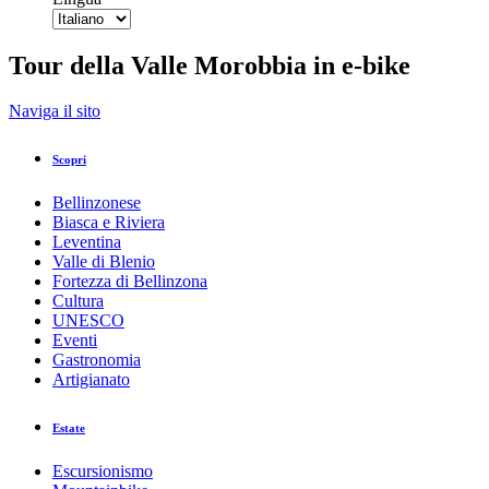
Tour della Valle Morobbia in e-bike
Indietro
Naviga il sito
Stampa/PDF
GPX
KML
FIT
Fitness
Scopri
Top
Percorso consigliato
E-Bike · Bellinzona e Valli
Bellinzonese
Tour della Valle Morobbia in e-bike
Biasca e Riviera
Leventina
Valle di Blenio
Responsabile del contenuto
Fortezza di Bellinzona
Bellinzona e Valli Turismo
Partner verificato
Cultura
UNESCO
Eventi
Foto: Bellinzona e Valli Turismo
Gastronomia
Artigianato
Estate
Sintesi
Dettagli
Escursionismo
Direzioni da seguire