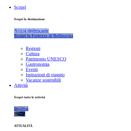
Scopri
Scopri la destinazione
Acqua rinfrescante
Scopri la Fortezza di Bellinzona
Regioni
Cultura
Patrimonio UNESCO
Gastronomia
Eventi
Ispirazioni di viaggio
Vacanze sostenibili
Attività
Scopri tutte le attività
Inverno
Estate
ATTUALITÀ