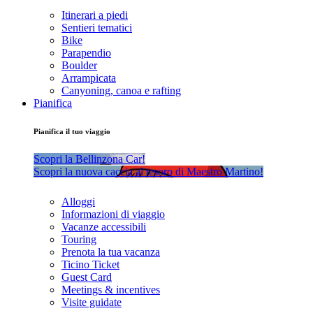
Itinerari a piedi
Sentieri tematici
Bike
Parapendio
Boulder
Arrampicata
Canyoning, canoa e rafting
Pianifica
Pianifica il tuo viaggio
Scopri la Bellinzona Car!
Scopri la nuova caccia al tesoro di Maestro Martino!
Alloggi
Informazioni di viaggio
Vacanze accessibili
Touring
Prenota la tua vacanza
Ticino Ticket
Guest Card
Meetings & incentives
Visite guidate