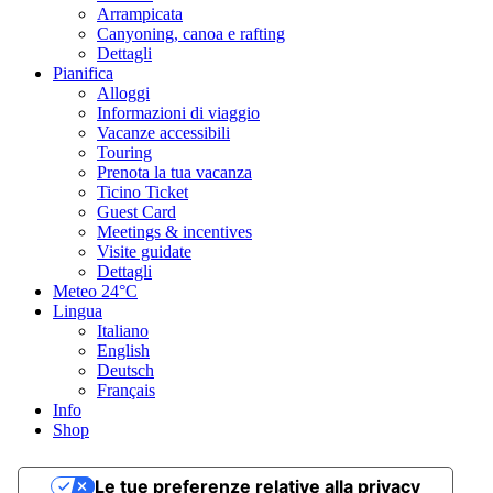
Punto più basso
Arrampicata
230 m
Canyoning, canoa e rafting
Periodo consigliato
Dettagli
gen
Pianifica
feb
Alloggi
mar
Informazioni di viaggio
apr
Vacanze accessibili
mag
Touring
giu
Prenota la tua vacanza
lug
Ticino Ticket
ago
Guest Card
set
Meetings & incentives
ott
Visite guidate
nov
Dettagli
dic
Meteo
24°C
Lingua
Tipo di strada
Italiano
English
Deutsch
Mostra il profilo altimetrico
Français
Info
Punti di ristoro
Shop
Hotel Bellinzona Sud (Bike friendly)
Le tue preferenze relative alla privacy
Hotel La Perla (Bike friendly)