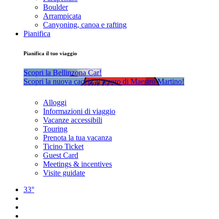
Boulder
Arrampicata
Canyoning, canoa e rafting
Pianifica
Pianifica il tuo viaggio
Scopri la Bellinzona Car!
Scopri la nuova caccia al tesoro di Maestro Martino!
Alloggi
Informazioni di viaggio
Vacanze accessibili
Touring
Prenota la tua vacanza
Ticino Ticket
Guest Card
Meetings & incentives
Visite guidate
33°