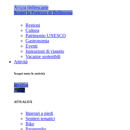
Acqua rinfrescante
Scopri la Fortezza di Bellinzona
Regioni
Cultura
Patrimonio UNESCO
Gastronomia
Eventi
Ispirazioni di viaggio
Vacanze sostenibili
Attività
Scopri tutte le attività
Inverno
Estate
ATTUALITÀ
Itinerari a piedi
Sentieri tematici
Bike
Parapendio