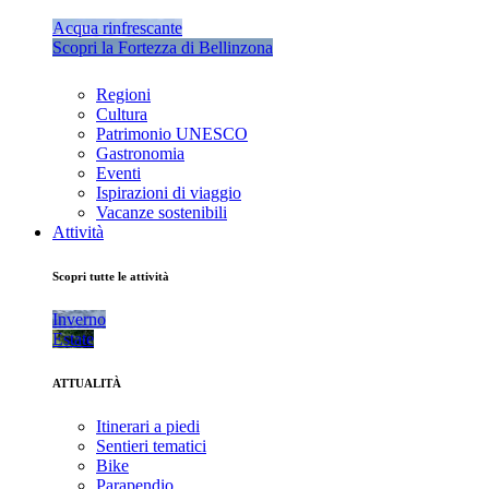
Acqua rinfrescante
Scopri la Fortezza di Bellinzona
Regioni
Cultura
Patrimonio UNESCO
Gastronomia
Eventi
Ispirazioni di viaggio
Vacanze sostenibili
Attività
Scopri tutte le attività
Inverno
Estate
ATTUALITÀ
Itinerari a piedi
Sentieri tematici
Bike
Parapendio