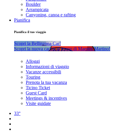
Boulder
Arrampicata
Canyoning, canoa e rafting
Pianifica
Pianifica il tuo viaggio
Scopri la Bellinzona Car!
Scopri la nuova caccia al tesoro di Maestro Martino!
Alloggi
Informazioni di viaggio
Vacanze accessibili
Touring
Prenota la tua vacanza
Ticino Ticket
Guest Card
Meetings & incentives
Visite guidate
33°