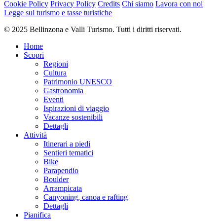
Cookie Policy
Privacy Policy
Credits
Chi siamo
Lavora con noi
Difficoltà
Legge sul turismo e tasse turistiche
facile
Difficoltà totale
© 2025 Bellinzona e Valli Turismo. Tutti i diritti riservati.
facile
Home
Derivante dal livello di difficoltà tecnica e di preparazione fisica
Scopri
richiesti.
Regioni
Cultura
Emozione
Patrimonio UNESCO
Paesaggio
Gastronomia
Punto più alto
Eventi
1.918 m
Ispirazioni di viaggio
Punto più basso
Vacanze sostenibili
1.745 m
Dettagli
Periodo consigliato
Attività
gen
Itinerari a piedi
feb
Sentieri tematici
mar
Bike
apr
Parapendio
mag
Boulder
giu
Arrampicata
lug
Canyoning, canoa e rafting
ago
Dettagli
set
Pianifica