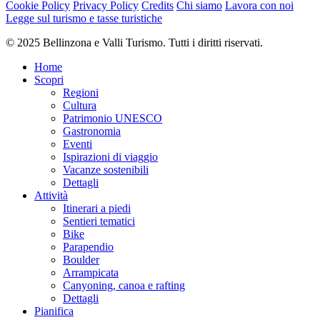
ufficiali dell'Ufficio Federale di Topografia Swisstopo. Inoltre il sito
Cookie Policy
Privacy Policy
Credits
Chi siamo
Lavora con noi
map.geo.admin.ch
offre dati costantemente aggiornati.
Legge sul turismo e tasse turistiche
© 2025 Bellinzona e Valli Turismo. Tutti i diritti riservati.
Autore
Bellinzona e Valli Turismo
Home
Scopri
Responsabile del contenuto
Regioni
Bellinzona e Valli Turismo
Partner verificato
Cultura
Patrimonio UNESCO
Difficoltà
Gastronomia
media
Eventi
Difficoltà totale
Ispirazioni di viaggio
media
Vacanze sostenibili
Dettagli
Derivante dal livello di difficoltà tecnica e di preparazione fisica
Attività
richiesti.
Itinerari a piedi
Sentieri tematici
Emozione
Bike
Paesaggio
Parapendio
Punto più alto
Boulder
2.196 m
Arrampicata
Punto più basso
Canyoning, canoa e rafting
1.782 m
Dettagli
Periodo consigliato
Pianifica
gen