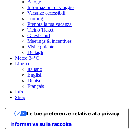
Alloggi
feb
Informazioni di viaggio
mar
Vacanze accessibili
apr
Touring
mag
Prenota la tua vacanza
giu
Ticino Ticket
lug
Guest Card
ago
Meetings & incentives
set
Visite guidate
ott
Dettagli
nov
Meteo
34°C
dic
Lingua
Italiano
Tipo di strada
English
Deutsch
Français
Asfalto 13,37%
Strada sterrata 13,34%
Sentiero naturalistico
Info
8,52%
Sentiero 61,46%
Strada 1,88%
Sconosciuto 1,39%
Shop
Asfalto
2,1 km
Strada sterrata
Le tue preferenze relative alla privacy
2,1 km
Sentiero naturalistico
Informativa sulla raccolta
1,4 km
Sentiero
9,8 km