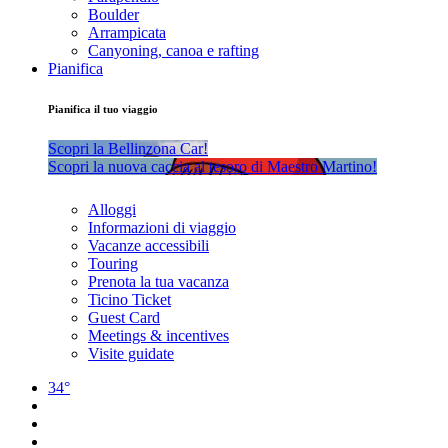
Boulder
Arrampicata
Canyoning, canoa e rafting
Pianifica
Pianifica il tuo viaggio
Scopri la Bellinzona Car!
Scopri la nuova caccia al tesoro di Maestro Martino!
Alloggi
Informazioni di viaggio
Vacanze accessibili
Touring
Prenota la tua vacanza
Ticino Ticket
Guest Card
Meetings & incentives
Visite guidate
34°