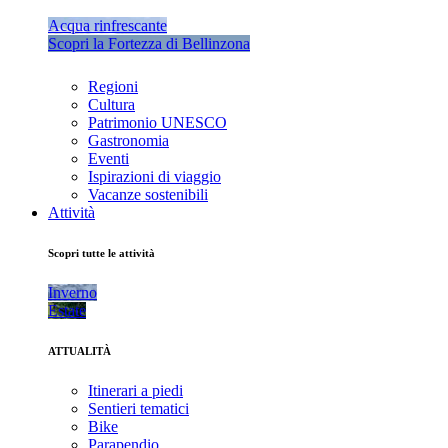
Acqua rinfrescante
Scopri la Fortezza di Bellinzona
Regioni
Cultura
Patrimonio UNESCO
Gastronomia
Eventi
Ispirazioni di viaggio
Vacanze sostenibili
Attività
Scopri tutte le attività
Inverno
Estate
ATTUALITÀ
Itinerari a piedi
Sentieri tematici
Bike
Parapendio