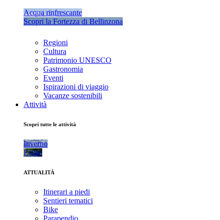
Acqua rinfrescante
Scopri la Fortezza di Bellinzona
Regioni
Cultura
Patrimonio UNESCO
Gastronomia
Eventi
Ispirazioni di viaggio
Vacanze sostenibili
Attività
Scopri tutte le attività
Inverno
Estate
ATTUALITÀ
Itinerari a piedi
Sentieri tematici
Bike
Parapendio