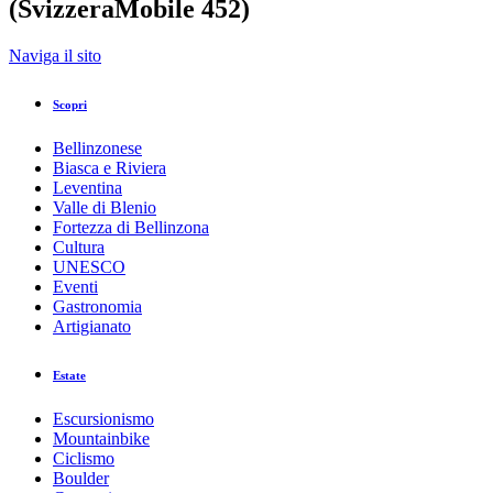
(SvizzeraMobile 452)
Indietro
Naviga il sito
Stampa/PDF
GPX
KML
FIT
Fitness
Scopri
Top
Percorso consigliato
Passeggiata sulla neve · Bellinzona e
Valli
Bellinzonese
Biasca e Riviera
Sentiero Nante-Alpe Nuova
Leventina
(SvizzeraMobile 452)
Valle di Blenio
Fortezza di Bellinzona
Cultura
UNESCO
Responsabile del contenuto
Eventi
Bellinzona e Valli Turismo
Partner verificato
Gastronomia
Artigianato
Sentiero Nante-Alpe Nuova (SvizzeraMobile 452)
Foto: Bellinzona e Valli Turismo, Bellinzona e Valli Turismo
Estate
Escursionismo
Mountainbike
Ciclismo
Boulder
Sintesi