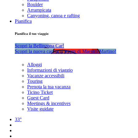
Boulder
Arrampicata
Canyoning, canoa e rafting
Pianifica
Pianifica il tuo viaggio
Scopri la Bellinzona Car!
Scopri la nuova caccia al tesoro di Maestro Martino!
Alloggi
Informazioni di viaggio
Vacanze accessibili
Touring
Prenota la tua vacanza
Ticino Ticket
Guest Card
Meetings & incentives
Visite guidate
33°