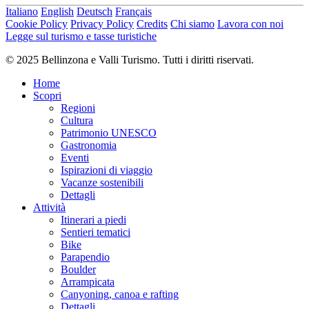
Difficoltà totale
Italiano
English
Deutsch
Français
media
Cookie Policy
Privacy Policy
Credits
Chi siamo
Lavora con noi
Derivante dal livello di difficoltà tecnica e di preparazione fisica
Legge sul turismo e tasse turistiche
richiesti.
© 2025 Bellinzona e Valli Turismo. Tutti i diritti riservati.
Emozione
Home
Paesaggio
Scopri
Punto più alto
Regioni
1.499 m
Cultura
Punto più basso
Patrimonio UNESCO
1.380 m
Gastronomia
Periodo consigliato
Eventi
gen
Ispirazioni di viaggio
feb
Vacanze sostenibili
mar
Dettagli
apr
Attività
mag
Itinerari a piedi
giu
Sentieri tematici
lug
Bike
ago
Parapendio
set
Boulder
ott
Arrampicata
nov
Canyoning, canoa e rafting
dic
Dettagli