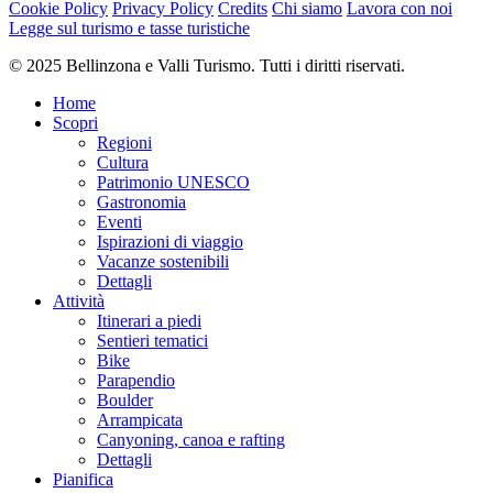
Cookie Policy
Privacy Policy
Credits
Chi siamo
Lavora con noi
Sentiero naturalistico
Legge sul turismo e tasse turistiche
284 m
Sentiero
© 2025 Bellinzona e Valli Turismo. Tutti i diritti riservati.
4 km
Mostra il profilo altimetrico
Home
Scopri
Punti di ristoro
Regioni
Cultura
Patrimonio UNESCO
Agriturismo Altanca (Bike friendly)
Gastronomia
Rifugio lago Ritom (Bike friendly)
Eventi
Ispirazioni di viaggio
Consigli e raccomandazioni aggiuntive
Vacanze sostenibili
Dettagli
Attività
Montagnepulite
: Questo progetto nasce per favorire la gestione
Itinerari a piedi
efficace e sostenibile delle capanne alpine sul territorio ticinese. In
Sentieri tematici
particolare la gestione dei rifiuti. La gestione responsabile dei rifiuti
Bike
in montagna è questione di buon senso. Tutti noi possiamo dare un
Parapendio
contributo:
www.montagnepulite.ch
Boulder
Arrampicata
Canyoning, canoa e rafting
Punti di sosta e ristoro
Dettagli
Consigliato
Pianifica
Consigliato