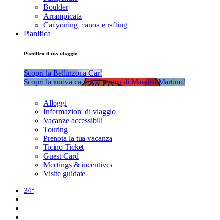
Boulder
Arrampicata
Canyoning, canoa e rafting
Pianifica
Pianifica il tuo viaggio
Scopri la Bellinzona Car!
Scopri la nuova caccia al tesoro di Maestro Martino!
Alloggi
Informazioni di viaggio
Vacanze accessibili
Touring
Prenota la tua vacanza
Ticino Ticket
Guest Card
Meetings & incentives
Visite guidate
34°