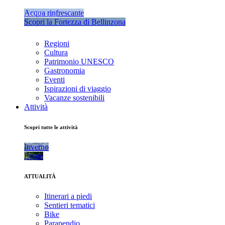
Acqua rinfrescante
Scopri la Fortezza di Bellinzona
Regioni
Cultura
Patrimonio UNESCO
Gastronomia
Eventi
Ispirazioni di viaggio
Vacanze sostenibili
Attività
Scopri tutte le attività
Inverno
Estate
ATTUALITÀ
Itinerari a piedi
Sentieri tematici
Bike
Parapendio