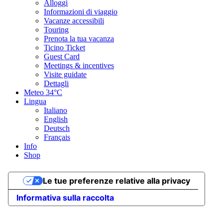
Alloggi
Top Partner
Informazioni di viaggio
Waypoint
Vacanze accessibili
Punto di partenza
Touring
Punto di arrivo
Prenota la tua vacanza
Punto più basso
Ticino Ticket
Punto più alto
Guest Card
Previsioni meteo
Meetings & incentives
Oggi da {low} a {high} e {precipitation} di {precipitation_type}
Visite guidate
Mostra altri {x}
Dettagli
Foto
Meteo
34°C
Video
Lingua
Agriturismo Altanca (Bike friendly)
Italiano
Rifugio lago Ritom (Bike friendly)
English
Funicolare Ritom - Piora
Deutsch
Lago Ritom
Français
Laghetti Audan
Info
E-Bike charging point - Laghetti Audan
Shop
Lago Tom
Lago Cadagno
Centro biologia alpina, Piora
Le tue preferenze relative alla privacy
Informativa sulla raccolta
Coordinate