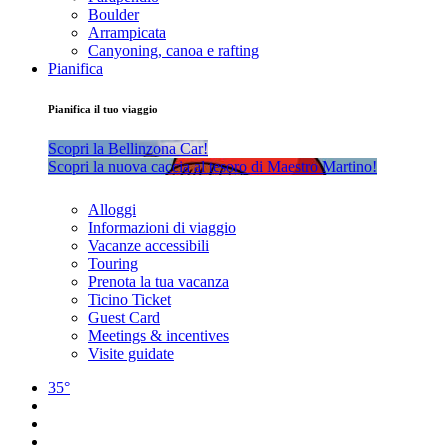
Boulder
Arrampicata
Canyoning, canoa e rafting
Pianifica
Pianifica il tuo viaggio
Scopri la Bellinzona Car!
Scopri la nuova caccia al tesoro di Maestro Martino!
Alloggi
Informazioni di viaggio
Vacanze accessibili
Touring
Prenota la tua vacanza
Ticino Ticket
Guest Card
Meetings & incentives
Visite guidate
35°