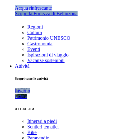
Acqua rinfrescante
Scopri la Fortezza di Bellinzona
Regioni
Cultura
Patrimonio UNESCO
Gastronomia
Eventi
Ispirazioni di viaggio
Vacanze sostenibili
Attività
Scopri tutte le attività
Inverno
Estate
ATTUALITÀ
Itinerari a piedi
Sentieri tematici
Bike
Parapendio