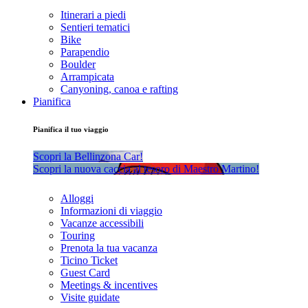
Itinerari a piedi
Sentieri tematici
Bike
Parapendio
Boulder
Arrampicata
Canyoning, canoa e rafting
Pianifica
Pianifica il tuo viaggio
Scopri la Bellinzona Car!
Scopri la nuova caccia al tesoro di Maestro Martino!
Alloggi
Informazioni di viaggio
Vacanze accessibili
Touring
Prenota la tua vacanza
Ticino Ticket
Guest Card
Meetings & incentives
Visite guidate