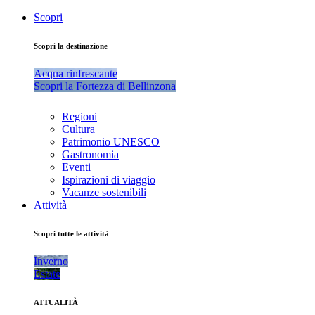
Scopri
Scopri la destinazione
Acqua rinfrescante
Scopri la Fortezza di Bellinzona
Regioni
Cultura
Patrimonio UNESCO
Gastronomia
Eventi
Ispirazioni di viaggio
Vacanze sostenibili
Attività
Scopri tutte le attività
Inverno
Estate
ATTUALITÀ