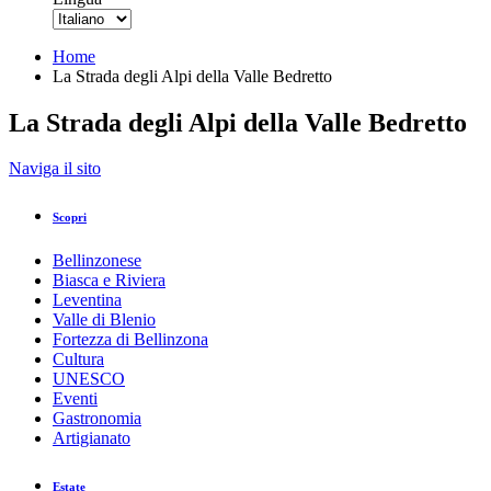
Home
La Strada degli Alpi della Valle Bedretto
La Strada degli Alpi della Valle Bedretto
Indietro
Naviga il sito
Stampa/PDF
GPX
KML
FIT
Fitness
Scopri
Top
Percorso consigliato
Escursione · Bellinzona e Valli
Chiuso
Bellinzonese
La Strada degli Alpi della Valle Bedretto
Biasca e Riviera
Leventina
Valle di Blenio
Responsabile del contenuto
Fortezza di Bellinzona
Bellinzona e Valli Turismo
Partner verificato
Cultura
UNESCO
Eventi
La Strada degli Alpi della Val Bedretto
Gastronomia
Foto: Bellinzona e Valli Turismo
Artigianato
Estate