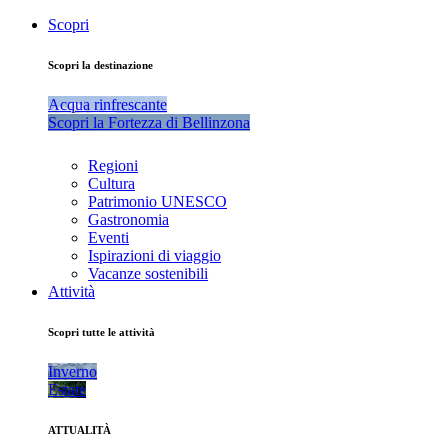
Scopri
Scopri la destinazione
Acqua rinfrescante
Scopri la Fortezza di Bellinzona
Regioni
Cultura
Patrimonio UNESCO
Gastronomia
Eventi
Ispirazioni di viaggio
Vacanze sostenibili
Attività
Scopri tutte le attività
Inverno
Estate
ATTUALITÀ