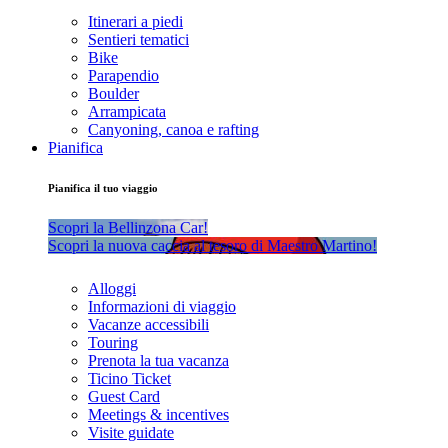
Itinerari a piedi
Sentieri tematici
Bike
Parapendio
Boulder
Arrampicata
Canyoning, canoa e rafting
Pianifica
Pianifica il tuo viaggio
Scopri la Bellinzona Car!
Scopri la nuova caccia al tesoro di Maestro Martino!
Alloggi
Informazioni di viaggio
Vacanze accessibili
Touring
Prenota la tua vacanza
Ticino Ticket
Guest Card
Meetings & incentives
Visite guidate