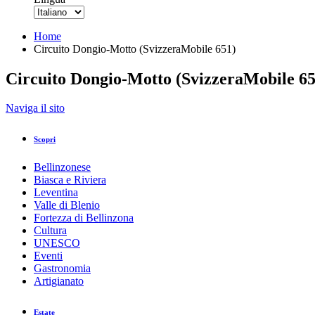
Home
Circuito Dongio-Motto (SvizzeraMobile 651)
Circuito Dongio-Motto (SvizzeraMobile 65
Indietro
Naviga il sito
Stampa/PDF
GPX
KML
FIT
Fitness
Scopri
Top
Percorso consigliato
Escursione · Bellinzona e Valli
Bellinzonese
Circuito Dongio-Motto (SvizzeraMobile 65
Biasca e Riviera
Leventina
Valle di Blenio
Responsabile del contenuto
Fortezza di Bellinzona
Bellinzona e Valli Turismo
Partner verificato
Cultura
UNESCO
Eventi
Circuito Dongio-Motto (Svizzera Mobile 651)
Gastronomia
Foto: Bellinzona e Valli Turismo, Bellinzona e Valli Turismo
Artigianato
Estate