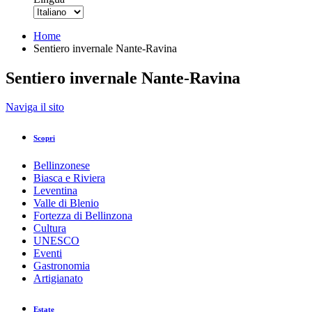
Home
Sentiero invernale Nante-Ravina
Sentiero invernale Nante-Ravina
Indietro
Naviga il sito
Stampa/PDF
GPX
KML
FIT
Fitness
Scopri
Top
Percorso consigliato
Passeggiata sulla neve · Bellinzona e Va
Bellinzonese
Sentiero invernale Nante-Ravina
Biasca e Riviera
Leventina
Valle di Blenio
Responsabile del contenuto
Fortezza di Bellinzona
Bellinzona e Valli Turismo
Partner verificato
Cultura
UNESCO
Eventi
Sentiero invernale Nante-Ravina
Gastronomia
Foto: Isotta Bertinelli, Bellinzona e Valli Turismo
Artigianato
Estate