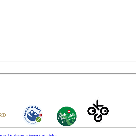
Nante percorrendo il sentiero Nante-Giof, con cui il percorso si ricongi
sti.
 sul turismo e tasse turistiche