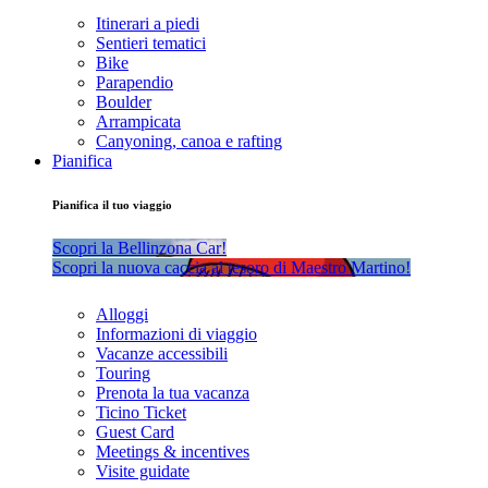
Itinerari a piedi
Sentieri tematici
Bike
Parapendio
Boulder
Arrampicata
Canyoning, canoa e rafting
Pianifica
Pianifica il tuo viaggio
Scopri la Bellinzona Car!
Scopri la nuova caccia al tesoro di Maestro Martino!
Alloggi
Informazioni di viaggio
Vacanze accessibili
Touring
Prenota la tua vacanza
Ticino Ticket
Guest Card
Meetings & incentives
Visite guidate