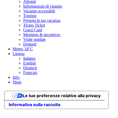
Alloggi
1,4 km
Informazioni di viaggio
Mostra il profilo altimetrico
Vacanze accessibili
Touring
Punti di ristoro
Prenota la tua vacanza
Ticino Ticket
Guest Card
Grotto Mornera
Meetings & incentives
Visite guidate
Indicazioni sulla sicurezza
Dettagli
Meteo
34°C
Il
Percorso Mornera 966
è parte della rete nazionale di
Lingua
SvizzeraMobile.
Italiano
Per questioni di sicurezza é vietato uscire dal percorso segnalato.
English
Deutsch
Punti di sosta e ristoro
Français
Consigliato
Info
Consigliato
Shop
Top Partner
Waypoint
Le tue preferenze relative alla privacy
Punto di partenza
Punto di arrivo
Informativa sulla raccolta
Punto più basso
Punto più alto
Previsioni meteo