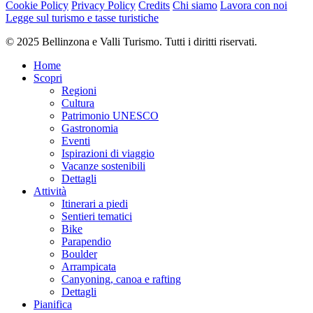
Cookie Policy
Privacy Policy
Credits
Chi siamo
Lavora con noi
Punto più basso
Legge sul turismo e tasse turistiche
1.330 m
Periodo consigliato
© 2025 Bellinzona e Valli Turismo. Tutti i diritti riservati.
gen
feb
Home
mar
Scopri
apr
Regioni
mag
Cultura
giu
Patrimonio UNESCO
lug
Gastronomia
ago
Eventi
set
Ispirazioni di viaggio
ott
Vacanze sostenibili
nov
Dettagli
dic
Attività
Itinerari a piedi
Tipo di strada
Sentieri tematici
Bike
Parapendio
Sentiero naturalistico 23,03%
Sentiero 47,88%
Sconosciuto 29,07%
Boulder
Sentiero naturalistico
Arrampicata
1,1 km
Canyoning, canoa e rafting
Sentiero
Dettagli
2,3 km
Pianifica
Sconosciuto