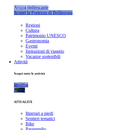
Acqua rinfrescante
Scopri la Fortezza di Bellinzona
Regioni
Cultura
Patrimonio UNESCO
Gastronomia
Eventi
Ispirazioni di viaggio
Vacanze sostenibili
Attività
Scopri tutte le attività
Inverno
Estate
ATTUALITÀ
Itinerari a piedi
Sentieri tematici
Bike
Parapendio