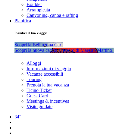
Boulder
Arrampicata
Canyoning, canoa e rafting
Pianifica
Pianifica il tuo viaggio
Scopri la Bellinzona Car!
Scopri la nuova caccia al tesoro di Maestro Martino!
Alloggi
Informazioni di viaggio
Vacanze accessibili
Touring
Prenota la tua vacanza
Ticino Ticket
Guest Card
Meetings & incentives
Visite guidate
34°