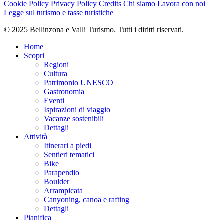
Cookie Policy
Privacy Policy
Credits
Chi siamo
Lavora con noi
Difficoltà
Legge sul turismo e tasse turistiche
media
Difficoltà totale
© 2025 Bellinzona e Valli Turismo. Tutti i diritti riservati.
media
Home
Derivante dal livello di difficoltà tecnica e di preparazione fisica
Scopri
richiesti.
Regioni
Cultura
Emozione
Patrimonio UNESCO
Paesaggio
Gastronomia
Punto più alto
Eventi
691 m
Ispirazioni di viaggio
Punto più basso
Vacanze sostenibili
204 m
Dettagli
Periodo consigliato
Attività
gen
Itinerari a piedi
feb
Sentieri tematici
mar
Bike
apr
Parapendio
mag
Boulder
giu
Arrampicata
lug
Canyoning, canoa e rafting
ago
Dettagli
set
Pianifica