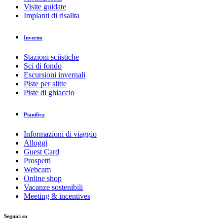
Visite guidate
Impianti di risalita
Abbiamo selezionato alcune alternative per te
Inverno
Un percorso ad anello di media difficoltà fruibile quasi tutto l’anno
che offre uno sguardo sul Piano di Magadino fino al Lago
Stazioni sciistiche
Maggiore. Questo itinerario risulta molto interessante sia dal profilo
Sci di fondo
naturalistico che storico, soprattutto grazie alle descrizioni delle
Escursioni invernali
tavole tematiche della Via del Ceneri lungo il percorso.
Piste per slitte
media
Piste di ghiaccio
Distanza
22 km
Durata
3:15 h
Pianifica
Salita
696 m
Discesa
696 m
Informazioni di viaggio
Punto più alto
691 m
Alloggi
Punto più basso
204 m
Guest Card
Dalla stazione ferroviaria di Cadenazzo si transita su comode strade
Prospetti
pavimentate e senza eccessivi dislivelli, utilizzando il percorso
Webcam
ciclabile Pedemontano n. 311, sino a Sant’Antonino. Da qui si inizia
Online shop
a salire in modo deciso, inizialmente ancora su strada asfaltata, verso
Vacanze sostenibili
i Paiardi e di seguito verso i Monti dei Bassi, raggiungibili tramite
Meeting & incentives
una comoda strada forestale che attraversa una bella selva castanile e
un arboreto.
Seguici su