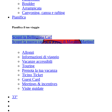
Boulder
Arrampicata
Canyoning, canoa e rafting
Pianifica
Pianifica il tuo viaggio
Scopri la Bellinzona Car!
Scopri la nuova caccia al tesoro di Maestro Martino!
Alloggi
Informazioni di viaggio
Vacanze accessibili
Touring
Prenota la tua vacanza
Ticino Ticket
Guest Card
Meetings & incentives
Visite guidate
33°