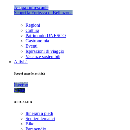
Acqua rinfrescante
Scopri la Fortezza di Bellinzona
Regioni
Cultura
Patrimonio UNESCO
Gastronomia
Eventi
Ispirazioni di viaggio
Vacanze sostenibili
Attività
Scopri tutte le attività
Inverno
Estate
ATTUALITÀ
Itinerari a piedi
Sentieri tematici
Bike
Parapendio