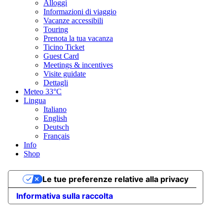
ott
Alloggi
nov
Informazioni di viaggio
dic
Vacanze accessibili
Touring
Tipo di strada
Prenota la tua vacanza
Ticino Ticket
Guest Card
Asfalto 40,17%
Sentiero naturalistico 20,23%
Sentiero 15,78%
Strada
Meetings & incentives
23,80%
Visite guidate
Asfalto
Dettagli
8,8 km
Meteo
33°C
Sentiero naturalistico
Lingua
4,5 km
Italiano
Sentiero
English
3,5 km
Deutsch
Strada
Français
5,2 km
Info
Mostra il profilo altimetrico
Shop
Punti di ristoro
Le tue preferenze relative alla privacy
Hotel La Perla (Bike friendly)
Informativa sulla raccolta
Hotel Bellinzona Sud (Bike friendly)
Hotel La Tureta (Bike friendly)
Hotel Unione (Bike friendly)