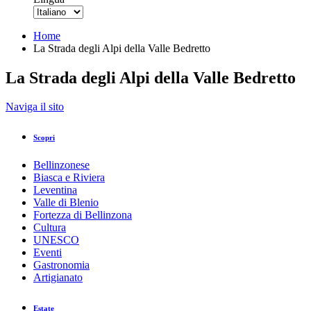
Home
La Strada degli Alpi della Valle Bedretto
La Strada degli Alpi della Valle Bedretto
Indietro
Naviga il sito
Stampa/PDF
GPX
KML
FIT
Fitness
Scopri
Top
Percorso consigliato
Escursione · Bellinzona e Valli
Chiuso
Bellinzonese
La Strada degli Alpi della Valle Bedretto
Biasca e Riviera
Leventina
Valle di Blenio
Responsabile del contenuto
Fortezza di Bellinzona
Bellinzona e Valli Turismo
Partner verificato
Cultura
UNESCO
Eventi
La Strada degli Alpi della Val Bedretto
Gastronomia
Foto: Bellinzona e Valli Turismo
Artigianato
Estate