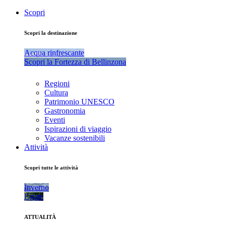
Scopri
Scopri la destinazione
Acqua rinfrescante
Scopri la Fortezza di Bellinzona
Regioni
Cultura
Patrimonio UNESCO
Gastronomia
Eventi
Ispirazioni di viaggio
Vacanze sostenibili
Attività
Scopri tutte le attività
Inverno
Estate
ATTUALITÀ