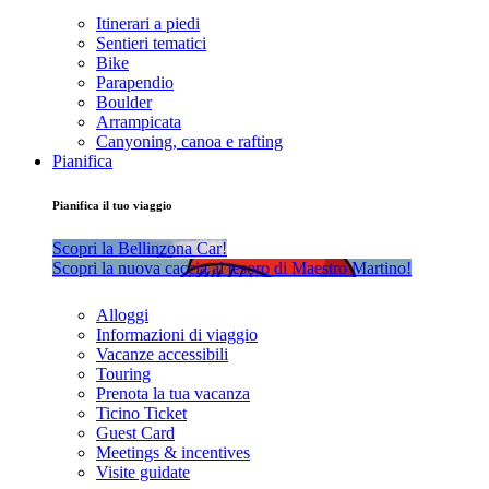
Itinerari a piedi
Sentieri tematici
Bike
Parapendio
Boulder
Arrampicata
Canyoning, canoa e rafting
Pianifica
Pianifica il tuo viaggio
Scopri la Bellinzona Car!
Scopri la nuova caccia al tesoro di Maestro Martino!
Alloggi
Informazioni di viaggio
Vacanze accessibili
Touring
Prenota la tua vacanza
Ticino Ticket
Guest Card
Meetings & incentives
Visite guidate