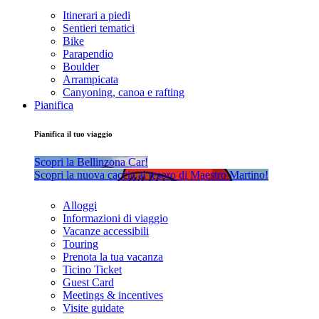
Itinerari a piedi
Sentieri tematici
Bike
Parapendio
Boulder
Arrampicata
Canyoning, canoa e rafting
Pianifica
Pianifica il tuo viaggio
Scopri la Bellinzona Car!
Scopri la nuova caccia al tesoro di Maestro Martino!
Alloggi
Informazioni di viaggio
Vacanze accessibili
Touring
Prenota la tua vacanza
Ticino Ticket
Guest Card
Meetings & incentives
Visite guidate