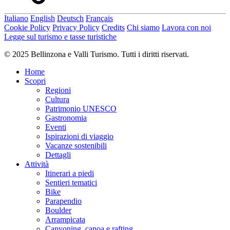
Italiano
English
Deutsch
Français
Cookie Policy
Privacy Policy
Credits
Chi siamo
Lavora con noi
Legge sul turismo e tasse turistiche
© 2025 Bellinzona e Valli Turismo. Tutti i diritti riservati.
Home
Scopri
Regioni
Cultura
Patrimonio UNESCO
Gastronomia
Eventi
Ispirazioni di viaggio
Vacanze sostenibili
Dettagli
Attività
Itinerari a piedi
Sentieri tematici
Bike
Parapendio
Boulder
Arrampicata
Canyoning, canoa e rafting