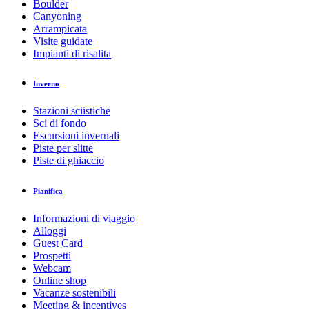
Boulder
Canyoning
Arrampicata
Visite guidate
Impianti di risalita
Inverno
Stazioni sciistiche
Sci di fondo
Escursioni invernali
Piste per slitte
Piste di ghiaccio
Pianifica
Informazioni di viaggio
Alloggi
Guest Card
Prospetti
Webcam
Online shop
Vacanze sostenibili
Meeting & incentives