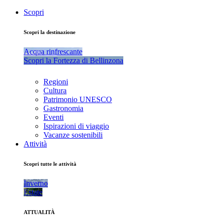
Scopri
Scopri la destinazione
Acqua rinfrescante
Scopri la Fortezza di Bellinzona
Regioni
Cultura
Patrimonio UNESCO
Gastronomia
Eventi
Ispirazioni di viaggio
Vacanze sostenibili
Attività
Scopri tutte le attività
Inverno
Estate
ATTUALITÀ