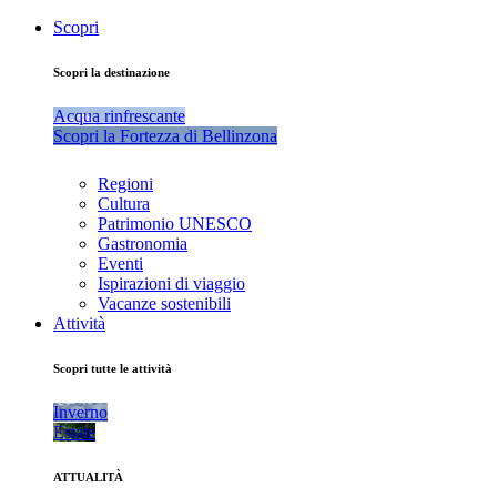
Scopri
Scopri la destinazione
Acqua rinfrescante
Scopri la Fortezza di Bellinzona
Regioni
Cultura
Patrimonio UNESCO
Gastronomia
Eventi
Ispirazioni di viaggio
Vacanze sostenibili
Attività
Scopri tutte le attività
Inverno
Estate
ATTUALITÀ