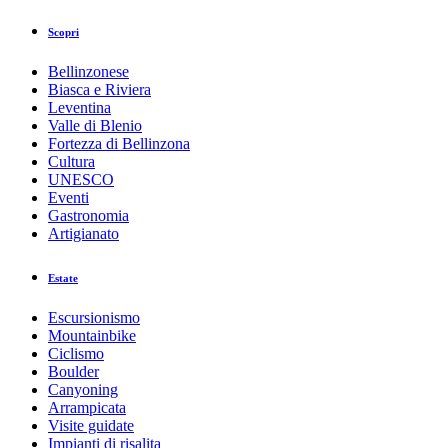
Scopri
Bellinzonese
Biasca e Riviera
Leventina
Valle di Blenio
Fortezza di Bellinzona
Cultura
UNESCO
Eventi
Gastronomia
Artigianato
Estate
Escursionismo
Mountainbike
Ciclismo
Boulder
Canyoning
Arrampicata
Visite guidate
Impianti di risalita