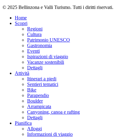
© 2025 Bellinzona e Valli Turismo. Tutti i diritti riservati.
Home
Scopri
Regioni
Cultura
Patrimonio UNESCO
Gastronomia
Eventi
Ispirazioni di viaggio
Vacanze sostenibili
Dettagli
Attività
Itinerari a piedi
Sentieri tematici
Bike
Parapendio
Boulder
Arrampicata
Canyoning, canoa e rafting
Dettagli
Pianifica
Alloggi
Informazioni di viaggio