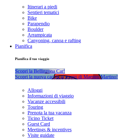
Itinerari a piedi
Sentieri tematici
Bike
Parapendio
Boulder
Arrampicata
Canyoning, canoa e rafting
Pianifica
Pianifica il tuo viaggio
Scopri la Bellinzona Car!
Scopri la nuova caccia al tesoro di Maestro Martino!
Alloggi
Informazioni di viaggio
Vacanze accessibili
Touring
Prenota la tua vacanza
Ticino Ticket
Guest Card
Meetings & incentives
Visite guidate