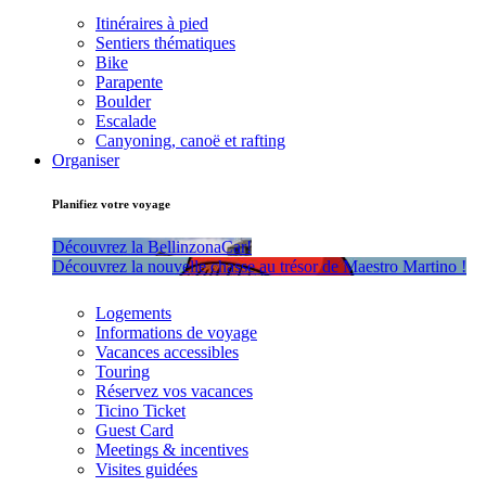
Itinéraires à pied
Sentiers thématiques
Bike
Parapente
Boulder
Escalade
Canyoning, canoë et rafting
Organiser
Planifiez votre voyage
Découvrez la BellinzonaCar!
Découvrez la nouvelle chasse au trésor de Maestro Martino !
Logements
Informations de voyage
Vacances accessibles
Touring
Réservez vos vacances
Ticino Ticket
Guest Card
Meetings & incentives
Visites guidées