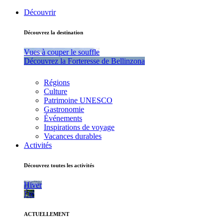
Découvrir
Découvrez la destination
Vues à couper le souffle
Découvrez la Forteresse de Bellinzona
Régions
Culture
Patrimoine UNESCO
Gastronomie
Événements
Inspirations de voyage
Vacances durables
Activités
Découvrez toutes les activités
Hiver
Été
ACTUELLEMENT