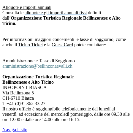
Aliquote e importi annuali
Consulta le
aliquote e gli importi annuali fissi
definiti
dall’
Organizzazione Turistica Regionale Bellinzonese e Alto
Ticino
.
Per informazioni maggiori concernenti le tasse di soggiorno, come
anche il
Ticino Ticket
e la
Guest Card
potete contattare:
Amministrazione e Tasse di Soggiorno
amministrazione@bellinzonaevalli.ch
–
Organizzazione Turistica Regionale
Bellinzonese e Alto Ticino
INFOPOINT BIASCA
Via Bellinzona 5
CH-6710 Biasca
T +41 (0)91 862 33 27
Il nostro ufficio è raggiungibile telefonicamente dal lunedì al
venerdì, ad eccezione del mercoledì pomeriggio, dalle ore 09.30 alle
ore 12.00 e dalle ore 14.00 alle ore 16.15.
Naviga il sito