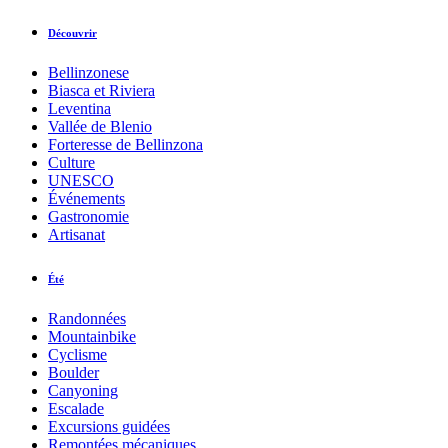
Découvrir
Bellinzonese
Biasca et Riviera
Leventina
Vallée de Blenio
Forteresse de Bellinzona
Culture
UNESCO
Événements
Gastronomie
Artisanat
Été
Randonnées
Mountainbike
Cyclisme
Boulder
Canyoning
Escalade
Excursions guidées
Remontées mécaniques