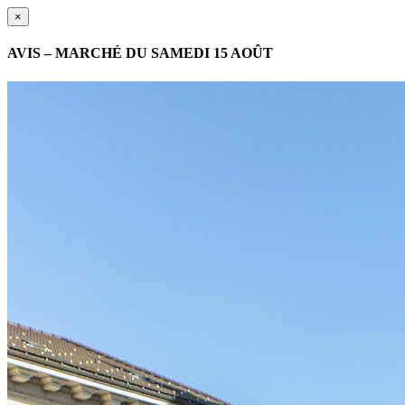
×
AVIS – MARCHÉ DU SAMEDI 15 AOÛT