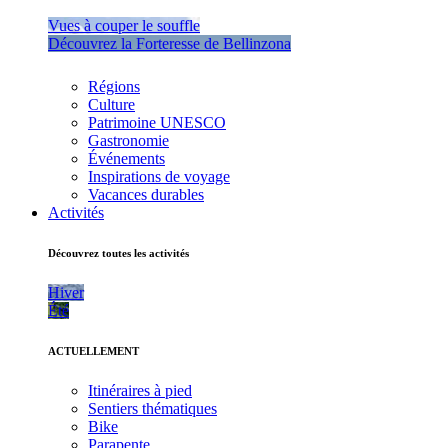
Vues à couper le souffle
Découvrez la Forteresse de Bellinzona
Régions
Culture
Patrimoine UNESCO
Gastronomie
Événements
Inspirations de voyage
Vacances durables
Activités
Découvrez toutes les activités
Hiver
Été
ACTUELLEMENT
Itinéraires à pied
Sentiers thématiques
Bike
Parapente