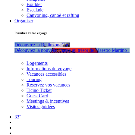
Boulder
Escalade
Canyoning, canoë et rafting
Organiser
Planifiez votre voyage
Découvrez la BellinzonaCar!
Découvrez la nouvelle chasse au trésor de Maestro Martino !
Logements
Informations de voyage
Vacances accessibles
Touring
Réservez vos vacances
Ticino Ticket
Guest Card
Meetings & incentives
Visites guidées
33°