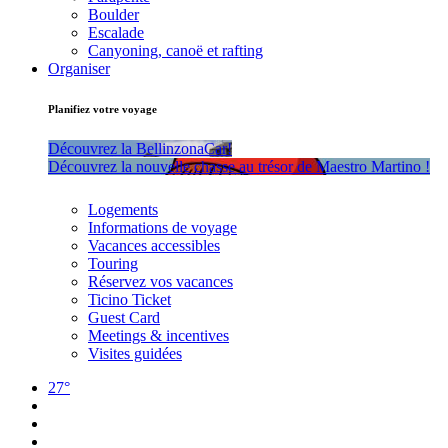
Boulder
Escalade
Canyoning, canoë et rafting
Organiser
Planifiez votre voyage
Découvrez la BellinzonaCar!
Découvrez la nouvelle chasse au trésor de Maestro Martino !
Logements
Informations de voyage
Vacances accessibles
Touring
Réservez vos vacances
Ticino Ticket
Guest Card
Meetings & incentives
Visites guidées
27°