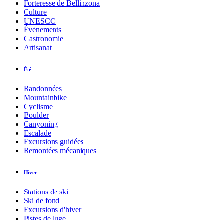
Forteresse de Bellinzona
Culture
UNESCO
Événements
Gastronomie
Artisanat
Été
Randonnées
Mountainbike
Cyclisme
Boulder
Canyoning
Escalade
Excursions guidées
Remontées mécaniques
Hiver
Stations de ski
Ski de fond
Excursions d'hiver
Pistes de luge