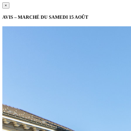
×
AVIS – MARCHÉ DU SAMEDI 15 AOÛT