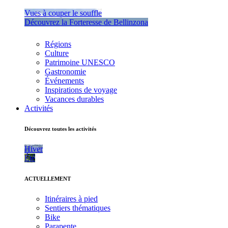
Vues à couper le souffle
Découvrez la Forteresse de Bellinzona
Régions
Culture
Patrimoine UNESCO
Gastronomie
Événements
Inspirations de voyage
Vacances durables
Activités
Découvrez toutes les activités
Hiver
Été
ACTUELLEMENT
Itinéraires à pied
Sentiers thématiques
Bike
Parapente