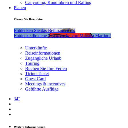
Canyoning, Kanufahren und Rafting
Planen
Planen Sie Ihre Reise
Entdecken Sie das BellinzonaCar!
Entdecke die neue Schatzsuche von Maestro Martino!
Unterkünfte
Reiseinformationen
Zugängliche Urlaub
Touring
Buchen Sie Ihre Ferien
Ticino Ticket
Guest Card
Meetings & incentives
Geführte Ausflüge
34°
Weitere Informationen