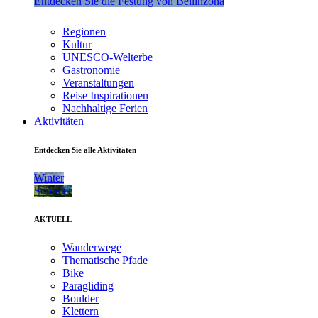
Entdecken Sie die Festung von Bellinzona
Regionen
Kultur
UNESCO-Welterbe
Gastronomie
Veranstaltungen
Reise Inspirationen
Nachhaltige Ferien
Aktivitäten
Entdecken Sie alle Aktivitäten
Winter
Sommer
AKTUELL
Wanderwege
Thematische Pfade
Bike
Paragliding
Boulder
Klettern