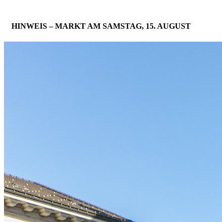
HINWEIS – MARKT AM SAMSTAG, 15. AUGUST