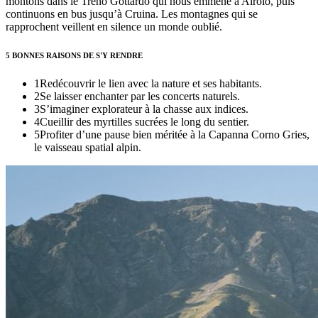
montons dans le Treno Gottardo qui nous emmène à Airolo, puis
continuons en bus jusqu’à Cruina. Les montagnes qui se
rapprochent veillent en silence un monde oublié.
5 BONNES RAISONS DE S'Y RENDRE
1
Redécouvrir le lien avec la nature et ses habitants.
2
Se laisser enchanter par les concerts naturels.
3
S’imaginer explorateur à la chasse aux indices.
4
Cueillir des myrtilles sucrées le long du sentier.
5
Profiter d’une pause bien méritée à la Capanna Corno Gries,
le vaisseau spatial alpin.