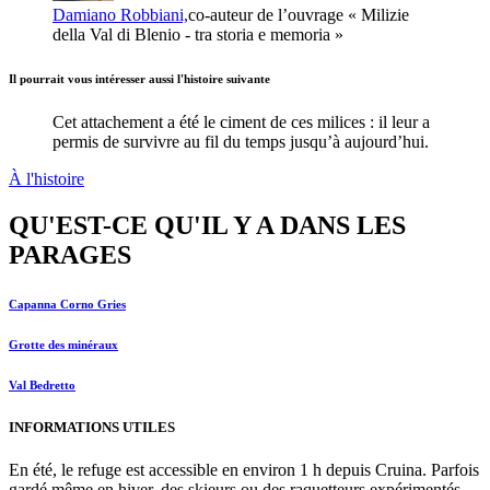
Damiano Robbiani,
co-auteur de l’ouvrage « Milizie
della Val di Blenio - tra storia e memoria »
Il pourrait vous intéresser aussi l'histoire suivante
Cet attachement a été le ciment de ces milices : il leur a
permis de survivre au fil du temps jusqu’à aujourd’hui.
À l'histoire
QU'EST-CE QU'IL Y A DANS LES
PARAGES
Capanna Corno Gries
Grotte des minéraux
Val Bedretto
INFORMATIONS UTILES
En été, le refuge est accessible en environ 1 h depuis Cruina. Parfois
gardé même en hiver, des skieurs ou des raquetteurs expérimentés