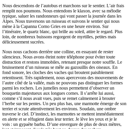
Nous descendons de l’autobus et marchons sur le sentier. L’air frais
remplit nos poumons. Nous entendons le klaxon, avec sa mélodie
typique, saluer les randonneurs qui vont passer la journée dans les
Alpes. Nous traversons un ruisseau et suivons le sentier qui nous
mène à la Capanna Corno Gries en une heure environ. Sur
l’itinéraire, le quartz blanc, qui brille au soleil, attire le regard. Plus
loin, de nombreux buissons regorgent de myrtilles, petites mais
délicieusement sucrées.
Nous nous cachons derrière une colline, en essayant de rester
silencieux. Nous avons éteint notre téléphone pour éviter toute
distraction et restons immobiles, retenant presque notre souffle. Le
bruissement d’un ruisseau se mêle au gazouillis des oiseaux. En
fond sonore, les cloches des vaches qui broutent paisiblement
retentissent. Très rapidement, nous apercevons des mouvements de
l’autre côté de la vallée, mais ne pouvons pas distinguer les formes
parmi les rochers. Les jumelles nous permettent d’observer un
bouquetin majestueux aux longues cornes. Il s’arrête lui aussi,
comme s’il nous avait vues, puis se remet calmement à brouter
l’herbe sur les pentes. Un peu plus bas, une marmotte émerge de son
terrier et scrute attentivement les environs. Soudain, une ombre
traverse le ciel. D’instinct, les marmottes se mettent immédiatement
en alerte et se réfugient dans leur terrier. Je lève les yeux et je le
vois : un gypaète barbu. D’une envergure de plus de deux mètres,