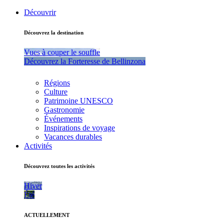
Découvrir
Découvrez la destination
Vues à couper le souffle
Découvrez la Forteresse de Bellinzona
Régions
Culture
Patrimoine UNESCO
Gastronomie
Événements
Inspirations de voyage
Vacances durables
Activités
Découvrez toutes les activités
Hiver
Été
ACTUELLEMENT