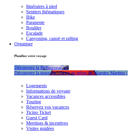
Itinéraires à pied
Sentiers thématiques
Bike
Parapente
Boulder
Escalade
Canyoning, canoë et rafting
Organiser
Planifiez votre voyage
Découvrez la BellinzonaCar!
Découvrez la nouvelle chasse au trésor de Maestro Martino !
Logements
Informations de voyage
Vacances accessibles
Touring
Réservez vos vacances
Ticino Ticket
Guest Card
Meetings & incentives
Visites guidées