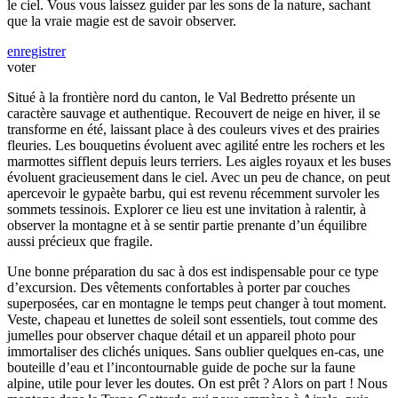
le ciel. Vous vous laissez guider par les sons de la nature, sachant
que la vraie magie est de savoir observer.
enregistrer
voter
Situé à la frontière nord du canton, le Val Bedretto présente un
caractère sauvage et authentique. Recouvert de neige en hiver, il se
transforme en été, laissant place à des couleurs vives et des prairies
fleuries. Les bouquetins évoluent avec agilité entre les rochers et les
marmottes sifflent depuis leurs terriers. Les aigles royaux et les buses
évoluent gracieusement dans le ciel. Avec un peu de chance, on peut
apercevoir le gypaète barbu, qui est revenu récemment survoler les
sommets tessinois. Explorer ce lieu est une invitation à ralentir, à
observer la montagne et à se sentir partie prenante d’un équilibre
aussi précieux que fragile.
Une bonne préparation du sac à dos est indispensable pour ce type
d’excursion. Des vêtements confortables à porter par couches
superposées, car en montagne le temps peut changer à tout moment.
Veste, chapeau et lunettes de soleil sont essentiels, tout comme des
jumelles pour observer chaque détail et un appareil photo pour
immortaliser des clichés uniques. Sans oublier quelques en-cas, une
bouteille d’eau et l’incontournable guide de poche sur la faune
alpine, utile pour lever les doutes. On est prêt ? Alors on part ! Nous