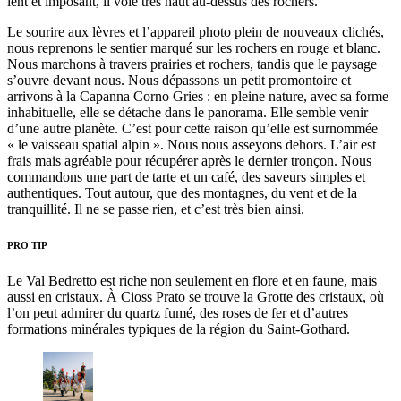
lent et imposant, il vole très haut au-dessus des rochers.
Le sourire aux lèvres et l’appareil photo plein de nouveaux clichés,
nous reprenons le sentier marqué sur les rochers en rouge et blanc.
Nous marchons à travers prairies et rochers, tandis que le paysage
s’ouvre devant nous. Nous dépassons un petit promontoire et
arrivons à la Capanna Corno Gries : en pleine nature, avec sa forme
inhabituelle, elle se détache dans le panorama. Elle semble venir
d’une autre planète. C’est pour cette raison qu’elle est surnommée
« le vaisseau spatial alpin ». Nous nous asseyons dehors. L’air est
frais mais agréable pour récupérer après le dernier tronçon. Nous
commandons une part de tarte et un café, des saveurs simples et
authentiques. Tout autour, que des montagnes, du vent et de la
tranquillité. Il ne se passe rien, et c’est très bien ainsi.
PRO TIP
Le Val Bedretto est riche non seulement en flore et en faune, mais
aussi en cristaux. À Cioss Prato se trouve la Grotte des cristaux, où
l’on peut admirer du quartz fumé, des roses de fer et d’autres
formations minérales typiques de la région du Saint-Gothard.