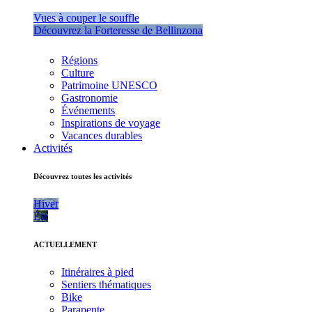
Vues à couper le souffle
Découvrez la Forteresse de Bellinzona
Régions
Culture
Patrimoine UNESCO
Gastronomie
Événements
Inspirations de voyage
Vacances durables
Activités
Découvrez toutes les activités
Hiver
Été
ACTUELLEMENT
Itinéraires à pied
Sentiers thématiques
Bike
Parapente