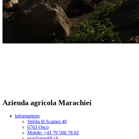
Azienda agricola Marachiei
Informations
Strèda di Scamoi 40
6763 Osco
Mobile: +41 79 506 78 02
eva@arnoldi.ch