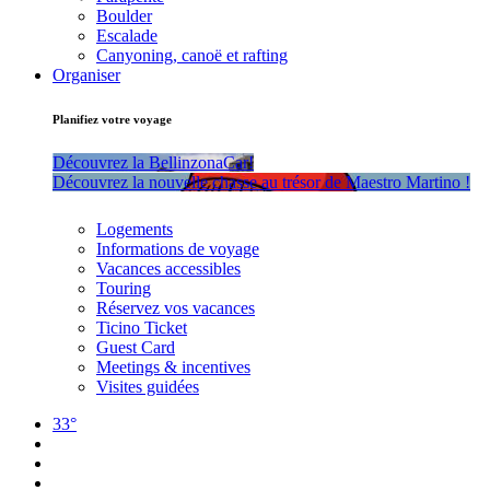
Boulder
Escalade
Canyoning, canoë et rafting
Organiser
Planifiez votre voyage
Découvrez la BellinzonaCar!
Découvrez la nouvelle chasse au trésor de Maestro Martino !
Logements
Informations de voyage
Vacances accessibles
Touring
Réservez vos vacances
Ticino Ticket
Guest Card
Meetings & incentives
Visites guidées
33°