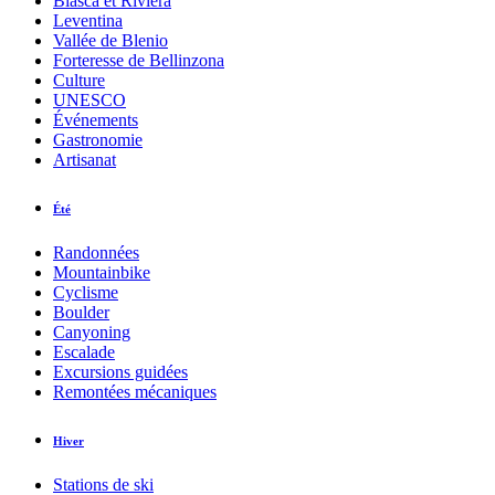
Biasca et Riviera
Leventina
Vallée de Blenio
Forteresse de Bellinzona
Culture
UNESCO
Événements
Gastronomie
Artisanat
Été
Randonnées
Mountainbike
Cyclisme
Boulder
Canyoning
Escalade
Excursions guidées
Remontées mécaniques
Hiver
Stations de ski