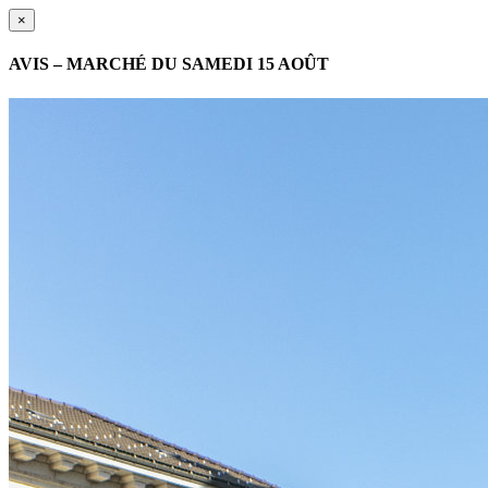
×
AVIS – MARCHÉ DU SAMEDI 15 AOÛT