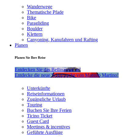
Wanderwege
Thematische Pfade
Bike
Paragliding
Boulder
Klettern
Canyoning, Kanufahren und Rafting
Planen
Planen Sie Ihre Reise
Entdecken Sie das BellinzonaCar!
Entdecke die neue Schatzsuche von Maestro Martino!
Unterkünfte
Reiseinformationen
Zugängliche Urlaub
Touring
Buchen Sie Ihre Ferien
Ticino Ticket
Guest Card
Meetings & incentives
Geführte Ausflüge