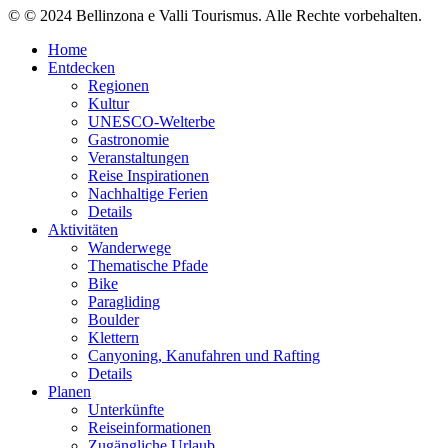
© © 2024 Bellinzona e Valli Tourismus. Alle Rechte vorbehalten.
Home
Entdecken
Regionen
Kultur
UNESCO-Welterbe
Gastronomie
Veranstaltungen
Reise Inspirationen
Nachhaltige Ferien
Details
Aktivitäten
Wanderwege
Thematische Pfade
Bike
Paragliding
Boulder
Klettern
Canyoning, Kanufahren und Rafting
Details
Planen
Unterkünfte
Reiseinformationen
Zugängliche Urlaub