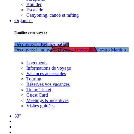
Boulder
Escalade
Canyoning, canoë et rafting
Organiser
Planifiez votre voyage
Découvrez la BellinzonaCar!
Découvrez la nouvelle chasse au trésor de Maestro Martino !
Logements
Informations de voyage
Vacances accessibles
Touring
Réservez vos vacances
Ticino Ticket
Guest Card
Meetings & incentives
Visites guidées
33°