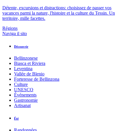
Détente, excursions et distractions: choisissez de passer vos
vacances parmi la nature, l'histoire et la culture du Tessin. Un
territoire, mille facettes.
Régions
Naviga il sito
Découvrir
Bellinzonese
Biasca et Riviera
Leventina
Vallée de Blenio
Forteresse de Bellinzona
Culture
UNESCO
Événements
Gastronomie
Artisanat
Été
Randonnées