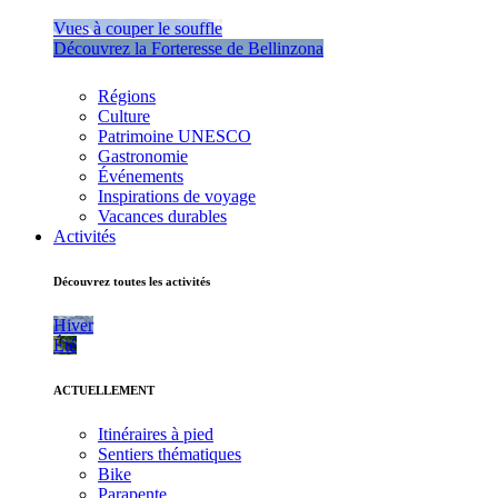
Vues à couper le souffle
Découvrez la Forteresse de Bellinzona
Régions
Culture
Patrimoine UNESCO
Gastronomie
Événements
Inspirations de voyage
Vacances durables
Activités
Découvrez toutes les activités
Hiver
Été
ACTUELLEMENT
Itinéraires à pied
Sentiers thématiques
Bike
Parapente