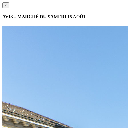
×
AVIS – MARCHÉ DU SAMEDI 15 AOÛT