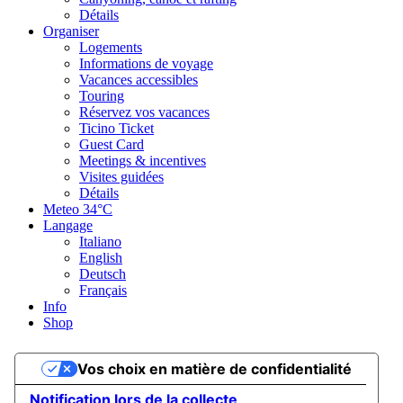
Détails
Organiser
Logements
Informations de voyage
Vacances accessibles
Touring
Réservez vos vacances
Ticino Ticket
Guest Card
Meetings & incentives
Visites guidées
Détails
Meteo
34°C
Langage
Italiano
English
Deutsch
Français
Info
Shop
Vos choix en matière de confidentialité
Notification lors de la collecte