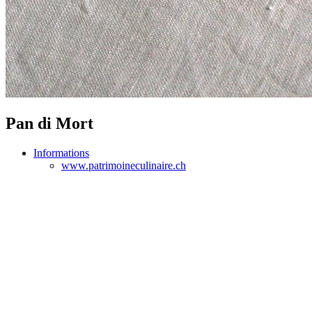
Pan di Mort
Informations
www.patrimoineculinaire.ch