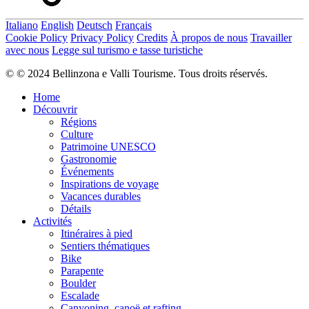
Italiano
English
Deutsch
Français
Cookie Policy
Privacy Policy
Credits
À propos de nous
Travailler
avec nous
Legge sul turismo e tasse turistiche
© © 2024 Bellinzona e Valli Tourisme. Tous droits réservés.
Home
Découvrir
Régions
Culture
Patrimoine UNESCO
Gastronomie
Événements
Inspirations de voyage
Vacances durables
Détails
Activités
Itinéraires à pied
Sentiers thématiques
Bike
Parapente
Boulder
Escalade
Canyoning, canoë et rafting