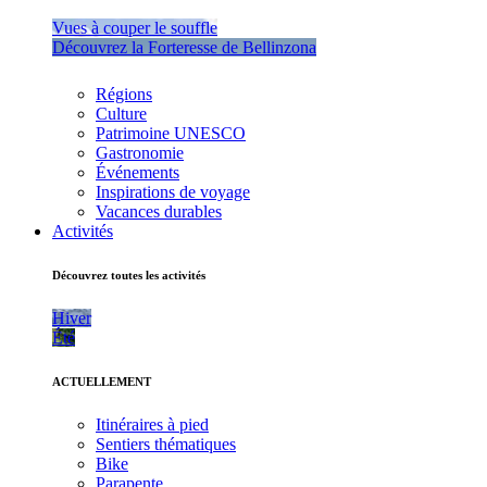
Vues à couper le souffle
Découvrez la Forteresse de Bellinzona
Régions
Culture
Patrimoine UNESCO
Gastronomie
Événements
Inspirations de voyage
Vacances durables
Activités
Découvrez toutes les activités
Hiver
Été
ACTUELLEMENT
Itinéraires à pied
Sentiers thématiques
Bike
Parapente