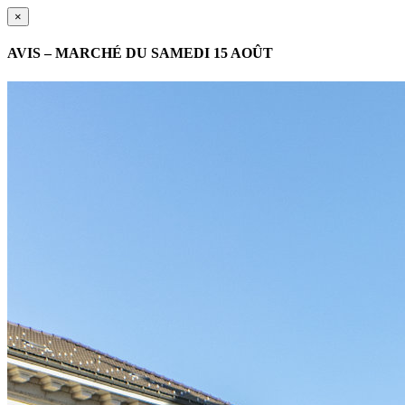
×
AVIS – MARCHÉ DU SAMEDI 15 AOÛT