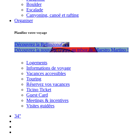
Boulder
Escalade
Canyoning, canoë et rafting
Organiser
Planifiez votre voyage
Découvrez la BellinzonaCar!
Découvrez la nouvelle chasse au trésor de Maestro Martino !
Logements
Informations de voyage
Vacances accessibles
Touring
Réservez vos vacances
Ticino Ticket
Guest Card
Meetings & incentives
Visites guidées
34°